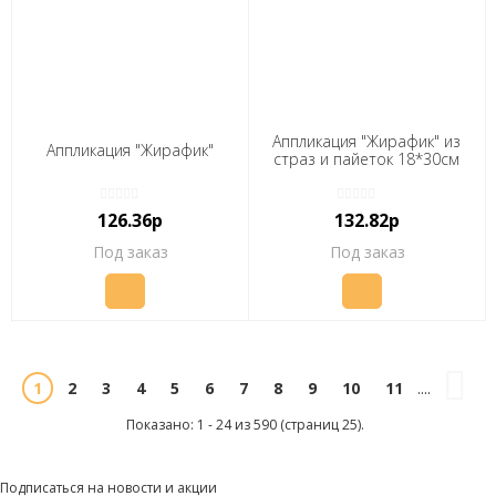
Аппликация "Жирафик" из
Аппликация "Жирафик"
страз и пайеток 18*30см
126.36р
132.82р
Под заказ
Под заказ
2
3
4
5
6
7
8
9
10
11
1
....
Показано: 1 - 24 из 590 (страниц 25).
Подписаться на новости и акции