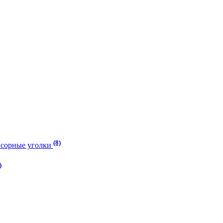
(8)
нсорные уголки
)