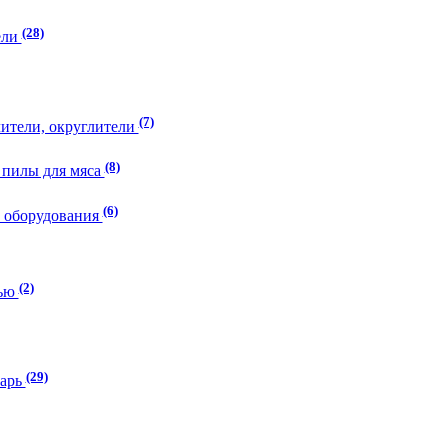
(28)
ели
(7)
лители, округлители
(8)
 пилы для мяса
(6)
о оборудования
(2)
тью
(29)
тарь