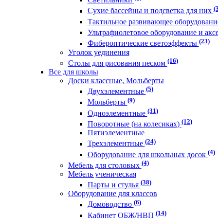
(
Сухие бассейны и подсветка для них
Тактильное развивающее оборудован
Ультрафиолетовое оборудование и акс
(23)
Фибероптические светоэффекты
Уголок уединения
(16)
Столы для рисования песком
Все для школы
Доски классные, Мольберты
(5)
Двухэлементные
(9)
Мольберты
(31)
Одноэлементные
(12)
Поворотные (на колесиках)
Пятиэлементные
(24)
Трехэлементные
(4)
Оборудование для школьных досок
(4)
Мебель для столовых
Мебель ученическая
(38)
Парты и стулья
Оборудование для классов
(6)
Домоводство
(14)
Кабинет ОБЖ/НВП