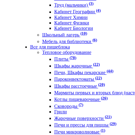
(3)
Труд (мальчики)
(4)
Кабинет Географии
Кабинет Химии
Кабинет Физики
Кабинет Биологии
(10)
Школьный лагерь
(6)
Мебель для библиотеки
Все для пищеблока
Тепловое оборудование
(78)
Плиты
(22)
Шкафы жарочные
(44)
Печи, Шкафы пекарские
(22)
Пароконвектоматы
(20)
Шкафы расстоечные
Мармиты первых и вторых блюд (нас
(26)
Котлы пищеварочные
(7)
Сковороды
Грили
(21)
Жарочные поверхности
(29)
Печи и прессы для пиццы
(1)
Печи микроволновые