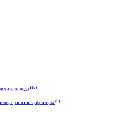
(16)
ельчители льда
(9)
тели, граниторы, фризеры