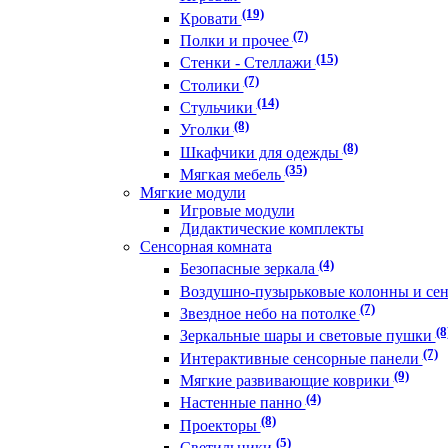
(19)
Кровати
(7)
Полки и прочее
(15)
Стенки - Стеллажи
(7)
Столики
(14)
Стульчики
(8)
Уголки
(8)
Шкафчики для одежды
(35)
Мягкая мебель
Мягкие модули
Игровые модули
Дидактические комплекты
Сенсорная комната
(4)
Безопасные зеркала
Воздушно-пузырьковые колонны и се
(7)
Звездное небо на потолке
(8
Зеркальные шары и световые пушки
(7)
Интерактивные сенсорные панели
(9)
Мягкие развивающие коврики
(4)
Настенные панно
(8)
Проекторы
(5)
Светильники