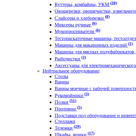
(20)
Куттеры, комбайны, УКМ
Овощерезки, овощечистки, измельчит
(8)
Слайсеры и хлеборезки
(6)
Миксеры ручные
(6)
Мукопросеиватели
Тестораскаточные машины, тестоотде
(1)
Машины для макаронных изделий
Машины для мясных полуфабрикатов,
(3)
Рыбочистки
Аксессуары для электромеханическог
Нейтральное оборудование
Столы
Ванны
Ванны моечные с рабочей поверхнос
(3)
Рукомойники
(51)
Полки
(5)
Противни
Подставки под оборудование и инвен
Стеллажи
(29)
Тележки
(17)
Шкафы, ящики