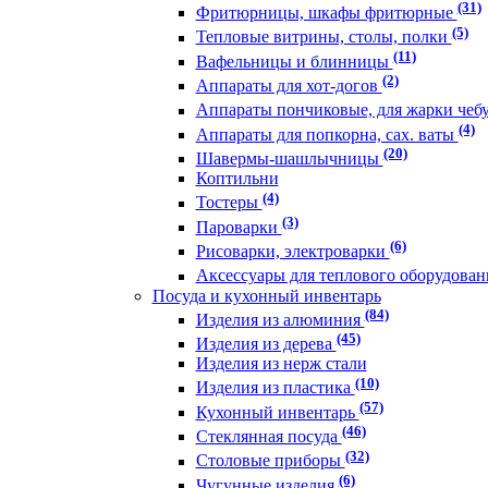
(31)
Фритюрницы, шкафы фритюрные
(5)
Тепловые витрины, столы, полки
(11)
Вафельницы и блинницы
(2)
Аппараты для хот-догов
Аппараты пончиковые, для жарки чеб
(4)
Аппараты для попкорна, сах. ваты
(20)
Шавермы-шашлычницы
Коптильни
(4)
Тостеры
(3)
Пароварки
(6)
Рисоварки, электроварки
Аксессуары для теплового оборудова
Посуда и кухонный инвентарь
(84)
Изделия из алюминия
(45)
Изделия из дерева
Изделия из нерж стали
(10)
Изделия из пластика
(57)
Кухонный инвентарь
(46)
Стеклянная посуда
(32)
Столовые приборы
(6)
Чугунные изделия