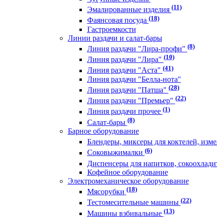
(11)
Эмалированные изделия
(18)
Фаянсовая посуда
Гастроемкости
Линии раздачи и салат-бары
(8)
Линия раздачи "Лира-профи"
(10)
Линия раздачи "Лира"
(41)
Линия раздачи "Аста"
Линия раздачи "Белла-нота"
(28)
Линия раздачи "Патша"
(22)
Линия раздачи "Премьер"
(1)
Линия раздачи прочее
(8)
Салат-бары
Барное оборудование
Блендеры, миксеры для коктелей, изм
(6)
Соковыжималки
Диспенсеры для напитков, сокоохлади
Кофейное оборудование
Электромеханическое оборудование
(18)
Мясорубки
(22)
Тестомесительные машины
(13)
Машины взбивальные