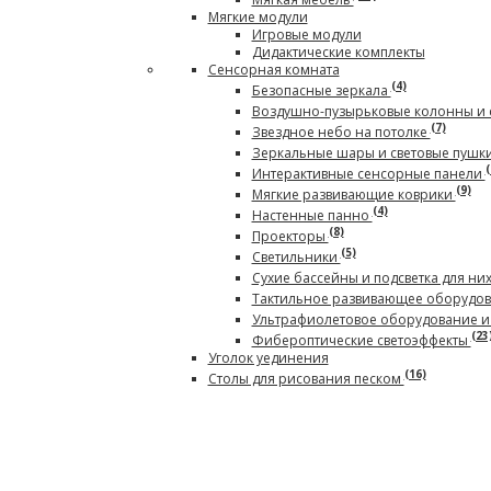
Мягкие модули
Игровые модули
Дидактические комплекты
Сенсорная комната
(4)
Безопасные зеркала
Воздушно-пузырьковые колонны и 
(7)
Звездное небо на потолке
Зеркальные шары и световые пушк
(
Интерактивные сенсорные панели
(9)
Мягкие развивающие коврики
(4)
Настенные панно
(8)
Проекторы
(5)
Светильники
Сухие бассейны и подсветка для ни
Тактильное развивающее оборудо
Ультрафиолетовое оборудование и
(23
Фибероптические светоэффекты
Уголок уединения
(16)
Столы для рисования песком