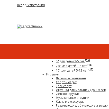
Вход
/
Регистрация
Каталог
Все для детского сада
Гигантский конструктор
(15)
5" для детей 2-5 лет
(15)
7,5" для детей 3-8 лет
(15)
10" для детей 5-12 лет
Игрушки
Летний ассортимент
Спорт и отдых
Транспорт
Игрушки для малышей (до 3-х лет)
Детское оружие
Музыкальные игрушки
Куклы и аксессуары
Развивающие, обучающие игрушки