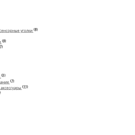
(8)
сенсорные уголки
(8)
и
7)
(3)
х
(7)
вание
(11)
 аксессуары
)