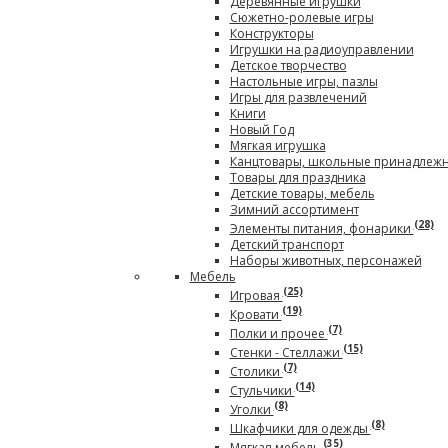
Деревянные игрушки
Сюжетно-ролевые игры
Конструкторы
Игрушки на радиоуправлении
Детское творчество
Настольные игры, пазлы
Игры для развлечений
Книги
Новый Год
Мягкая игрушка
Канцтовары, школьные принадлеж
Товары для праздника
Детские товары, мебель
Зимний ассортимент
(28)
Элементы питания, фонарики
Детский транспорт
Наборы животных, персонажей
Мебель
(25)
Игровая
(19)
Кровати
(7)
Полки и прочее
(15)
Стенки - Стеллажи
(7)
Столики
(14)
Стульчики
(8)
Уголки
(8)
Шкафчики для одежды
(35)
Мягкая мебель