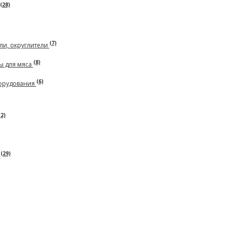
(28)
(7)
ли, округлители
(8)
ы для мяса
(6)
борудования
(2)
(29)
ь