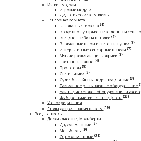
Мягкие модули
Игровые модули
Дидактические комплекты
Сенсорная комната
(4)
Безопасные зеркала
Воздушно-пузырьковые колонны и сенсо
(7)
Звездное небо на потолке
(8)
Зеркальные шары и световые пушки
(7)
Интерактивные сенсорные панели
(9)
Мягкие развивающие коврики
(4)
Настенные панно
(8)
Проекторы
(5)
Светильники
(3)
Сухие бассейны и подсветка для них
(
Тактильное развивающее оборудование
Ультрафиолетовое оборудование и аксес
(23)
Фибероптические светоэффекты
Уголок уединения
(16)
Столы для рисования песком
Все для школы
Доски классные, Мольберты
(5)
Двухэлементные
(9)
Мольберты
(31)
Одноэлементные