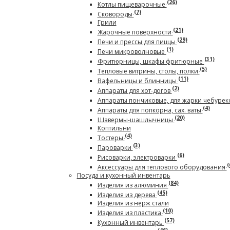
(26)
Котлы пищеварочные
(7)
Сковороды
Грили
(21)
Жарочные поверхности
(29)
Печи и прессы для пиццы
(1)
Печи микроволновые
(31)
Фритюрницы, шкафы фритюрные
(5)
Тепловые витрины, столы, полки
(11)
Вафельницы и блинницы
(2)
Аппараты для хот-догов
Аппараты пончиковые, для жарки чебурек
(4)
Аппараты для попкорна, сах. ваты
(20)
Шавермы-шашлычницы
Коптильни
(4)
Тостеры
(3)
Пароварки
(6)
Рисоварки, электроварки
(
Аксессуары для теплового оборудования
Посуда и кухонный инвентарь
(84)
Изделия из алюминия
(45)
Изделия из дерева
Изделия из нерж стали
(10)
Изделия из пластика
(57)
Кухонный инвентарь