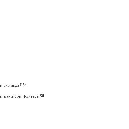
(16)
чители льда
(9)
и, граниторы, фризеры