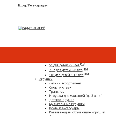
Вход
/
Регистрация
Каталог
Все для детского сада
Гигантский конструктор
(15)
5" для детей 2-5 лет
(15)
7,5" для детей 3-8 лет
(15)
10" для детей 5-12 лет
Игрушки
Летний ассортимент
Спорт и отдых
Транспорт
Игрушки для малышей (до 3-х лет)
Детское оружие
Музыкальные игрушки
Куклы и аксессуары
Развивающие, обучающие игрушки