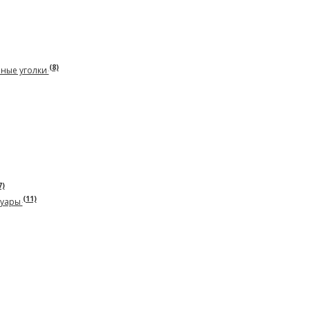
(8)
рные уголки
7)
(11)
суары