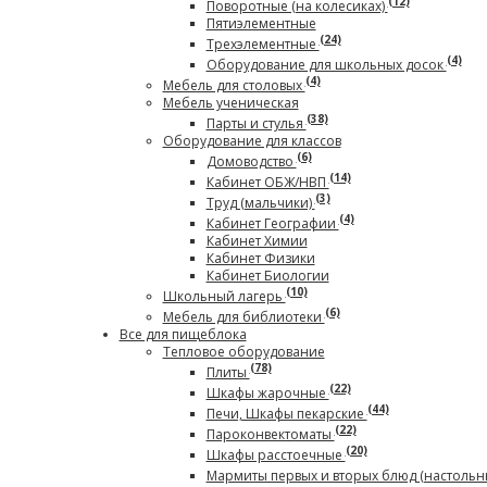
(12)
Поворотные (на колесиках)
Пятиэлементные
(24)
Трехэлементные
(4)
Оборудование для школьных досок
(4)
Мебель для столовых
Мебель ученическая
(38)
Парты и стулья
Оборудование для классов
(6)
Домоводство
(14)
Кабинет ОБЖ/НВП
(3)
Труд (мальчики)
(4)
Кабинет Географии
Кабинет Химии
Кабинет Физики
Кабинет Биологии
(10)
Школьный лагерь
(6)
Мебель для библиотеки
Все для пищеблока
Тепловое оборудование
(78)
Плиты
(22)
Шкафы жарочные
(44)
Печи, Шкафы пекарские
(22)
Пароконвектоматы
(20)
Шкафы расстоечные
Мармиты первых и вторых блюд (настольн