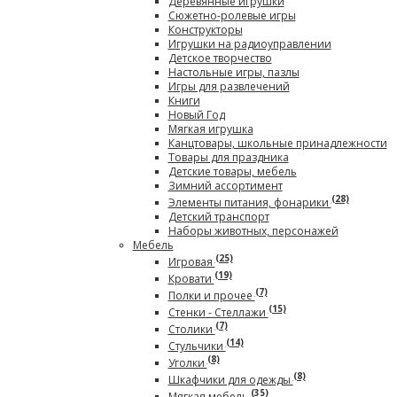
Деревянные игрушки
Сюжетно-ролевые игры
Конструкторы
Игрушки на радиоуправлении
Детское творчество
Настольные игры, пазлы
Игры для развлечений
Книги
Новый Год
Мягкая игрушка
Канцтовары, школьные принадлежности
Товары для праздника
Детские товары, мебель
Зимний ассортимент
(28)
Элементы питания, фонарики
Детский транспорт
Наборы животных, персонажей
Мебель
(25)
Игровая
(19)
Кровати
(7)
Полки и прочее
(15)
Стенки - Стеллажи
(7)
Столики
(14)
Стульчики
(8)
Уголки
(8)
Шкафчики для одежды
(35)
Мягкая мебель