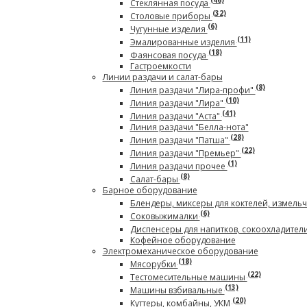
(46)
Стеклянная посуда
(32)
Столовые приборы
(6)
Чугунные изделия
(11)
Эмалированные изделия
(18)
Фаянсовая посуда
Гастроемкости
Линии раздачи и салат-бары
(8)
Линия раздачи "Лира-профи"
(10)
Линия раздачи "Лира"
(41)
Линия раздачи "Аста"
Линия раздачи "Белла-нота"
(28)
Линия раздачи "Патша"
(22)
Линия раздачи "Премьер"
(1)
Линия раздачи прочее
(8)
Салат-бары
Барное оборудование
Блендеры, миксеры для коктелей, измель
(6)
Соковыжималки
Диспенсеры для напитков, сокоохладител
Кофейное оборудование
Электромеханическое оборудование
(18)
Мясорубки
(22)
Тестомесительные машины
(13)
Машины взбивальные
(20)
Куттеры, комбайны, УКМ