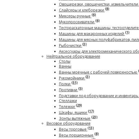
Овощерезки, овощечистки, измельчители
(8)
Слайсеры и хлеборезки
(6)
Миксеры ручные
(6)
Мукопросеиватели
Тестораскаточные машины, тестоотделите
(1)
Машины для макаронных изделий
Машины для мясных полуфабрикатов, пил
(3)
Рыбочистки
Аксессуары для электромеханического о
Нейтральное оборудование
Столы
Ванны
Ванны моечные с рабочей поверхностью
(3)
Рукомойники
(51)
Полки
(5)
Противни
Подставки под оборудование и инвентар
Стеллажи
(29)
Тележки
(17)
Шкафы, ящики
(23)
Зонты вытяжные
Весовое оборудование
(13)
Весы торговые
(8)
Весы порционные