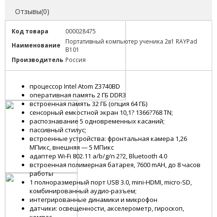
Отзывы(0)
Код товара
000028475
Портативный компьютер ученика 2в1 RAYPad
Наименование
B101
Производитель
Россия
процессор Intel Atom Z3740ВD
оперативная память 2 ГБ DDR3
встроенная память 32 ГБ (опция 64 ГБ)
сенсорный емкостной экран 10,1? 1366?768 TN;
распознавание 5 одновременных касаний;
пассивный стилус;
встроенные устройства: фронтальная камера 1,26
МПикс, внешняя — 5 МПикс
адаптер Wi-Fi 802.11 а/b/g/n 2?2, Bluetooth 4.0
встроенная полимерная батарея, 7600 mAH, до 8 часов
работы
1 полноразмерный порт USB 3.0, mini-HDMI, micro-SD,
комбинированный аудио-разъем;
интегрированные динамики и микрофон
датчики: освещенности, акселерометр, гироскоп,