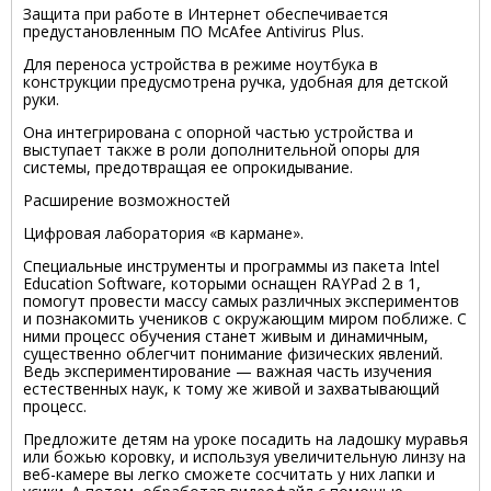
Защита при работе в Интернет обеспечивается
предустановленным ПО McAfee Antivirus Plus.
Для переноса устройства в режиме ноутбука в
конструкции предусмотрена ручка, удобная для детской
руки.
Она интегрирована с опорной частью устройства и
выступает также в роли дополнительной опоры для
системы, предотвращая ее опрокидывание.
Расширение возможностей
Цифровая лаборатория «в кармане».
Специальные инструменты и программы из пакета Intel
Education Software, которыми оснащен RAYPad 2 в 1,
помогут провести массу самых различных экспериментов
и познакомить учеников с окружающим миром поближе. С
ними процесс обучения станет живым и динамичным,
существенно облегчит понимание физических явлений.
Ведь экспериментирование — важная часть изучения
естественных наук, к тому же живой и захватывающий
процесс.
Предложите детям на уроке посадить на ладошку муравья
или божью коровку, и используя увеличительную линзу на
веб-камере вы легко сможете сосчитать у них лапки и