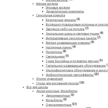
Мягкие модули
Игровые модули
Дидактические комплекты
Сенсорная комната
(4)
Безопасные зеркала
Воздушно-пузырьковые колонны и сенсо
(7)
Звездное небо на потолке
(8)
Зеркальные шары и световые пушки
(7)
Интерактивные сенсорные панели
(9)
Мягкие развивающие коврики
(4)
Настенные панно
(8)
Проекторы
(5)
Светильники
(3)
Сухие бассейны и подсветка для них
(
Тактильное развивающее оборудование
Ультрафиолетовое оборудование и аксес
(23)
Фибероптические светоэффекты
Уголок уединения
(16)
Столы для рисования песком
Все для школы
Доски классные, Мольберты
(5)
Двухэлементные
(9)
Мольберты
(31)
Одноэлементные