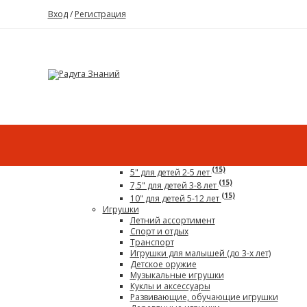
Вход
/
Регистрация
Каталог
Все для детского сада
Гигантский конструктор
(15)
5" для детей 2-5 лет
(15)
7,5" для детей 3-8 лет
(15)
10" для детей 5-12 лет
Игрушки
Летний ассортимент
Спорт и отдых
Транспорт
Игрушки для малышей (до 3-х лет)
Детское оружие
Музыкальные игрушки
Куклы и аксессуары
Развивающие, обучающие игрушки