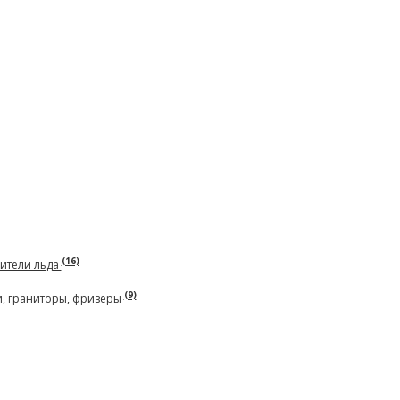
(16)
чители льда
(9)
и, граниторы, фризеры