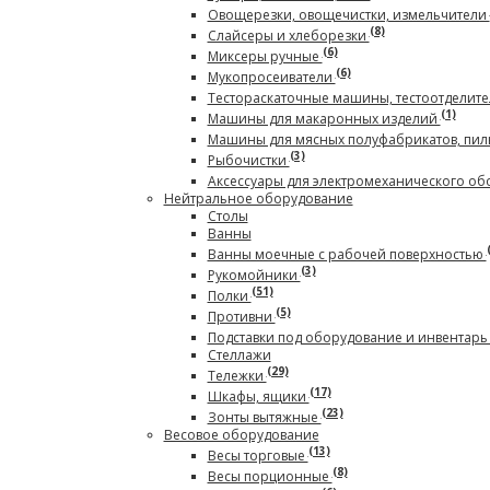
Овощерезки, овощечистки, измельчители
(8)
Слайсеры и хлеборезки
(6)
Миксеры ручные
(6)
Мукопросеиватели
Тестораскаточные машины, тестоотделите
(1)
Машины для макаронных изделий
Машины для мясных полуфабрикатов, пил
(3)
Рыбочистки
Аксессуары для электромеханического о
Нейтральное оборудование
Столы
Ванны
Ванны моечные с рабочей поверхностью
(3)
Рукомойники
(51)
Полки
(5)
Противни
Подставки под оборудование и инвентар
Стеллажи
(29)
Тележки
(17)
Шкафы, ящики
(23)
Зонты вытяжные
Весовое оборудование
(13)
Весы торговые
(8)
Весы порционные