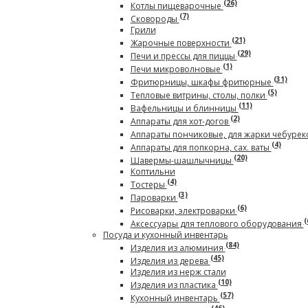
(26)
Котлы пищеварочные
(7)
Сковороды
Грили
(21)
Жарочные поверхности
(29)
Печи и прессы для пиццы
(1)
Печи микроволновые
(31)
Фритюрницы, шкафы фритюрные
(5)
Тепловые витрины, столы, полки
(11)
Вафельницы и блинницы
(2)
Аппараты для хот-догов
Аппараты пончиковые, для жарки чебурек
(4)
Аппараты для попкорна, сах. ваты
(20)
Шавермы-шашлычницы
Коптильни
(4)
Тостеры
(3)
Пароварки
(6)
Рисоварки, электроварки
(
Аксессуары для теплового оборудования
Посуда и кухонный инвентарь
(84)
Изделия из алюминия
(45)
Изделия из дерева
Изделия из нерж стали
(10)
Изделия из пластика
(57)
Кухонный инвентарь