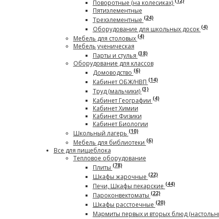
(12)
Поворотные (на колесиках)
Пятиэлементные
(24)
Трехэлементные
(4)
Оборудование для школьных досок
(4)
Мебель для столовых
Мебель ученическая
(38)
Парты и стулья
Оборудование для классов
(6)
Домоводство
(14)
Кабинет ОБЖ/НВП
(3)
Труд (мальчики)
(4)
Кабинет Географии
Кабинет Химии
Кабинет Физики
Кабинет Биологии
(10)
Школьный лагерь
(6)
Мебель для библиотеки
Все для пищеблока
Тепловое оборудование
(78)
Плиты
(22)
Шкафы жарочные
(44)
Печи, Шкафы пекарские
(22)
Пароконвектоматы
(20)
Шкафы расстоечные
Мармиты первых и вторых блюд (настольн