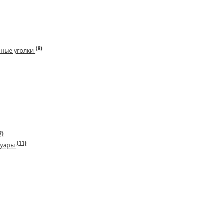
(8)
рные уголки
7)
(11)
суары