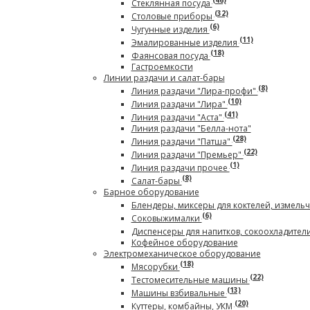
(46)
Стеклянная посуда
(32)
Столовые приборы
(6)
Чугунные изделия
(11)
Эмалированные изделия
(18)
Фаянсовая посуда
Гастроемкости
Линии раздачи и салат-бары
(8)
Линия раздачи "Лира-профи"
(10)
Линия раздачи "Лира"
(41)
Линия раздачи "Аста"
Линия раздачи "Белла-нота"
(28)
Линия раздачи "Патша"
(22)
Линия раздачи "Премьер"
(1)
Линия раздачи прочее
(8)
Салат-бары
Барное оборудование
Блендеры, миксеры для коктелей, измель
(6)
Соковыжималки
Диспенсеры для напитков, сокоохладител
Кофейное оборудование
Электромеханическое оборудование
(18)
Мясорубки
(22)
Тестомесительные машины
(13)
Машины взбивальные
(20)
Куттеры, комбайны, УКМ