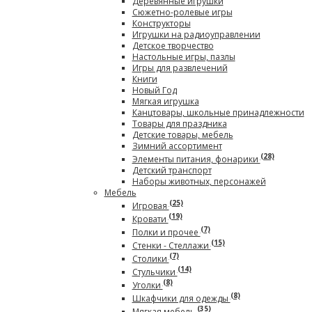
Деревянные игрушки
Сюжетно-ролевые игры
Конструкторы
Игрушки на радиоуправлении
Детское творчество
Настольные игры, пазлы
Игры для развлечений
Книги
Новый Год
Мягкая игрушка
Канцтовары, школьные принадлежности
Товары для праздника
Детские товары, мебель
Зимний ассортимент
(28)
Элементы питания, фонарики
Детский транспорт
Наборы животных, персонажей
Мебель
(25)
Игровая
(19)
Кровати
(7)
Полки и прочее
(15)
Стенки - Стеллажи
(7)
Столики
(14)
Стульчики
(8)
Уголки
(8)
Шкафчики для одежды
(35)
Мягкая мебель