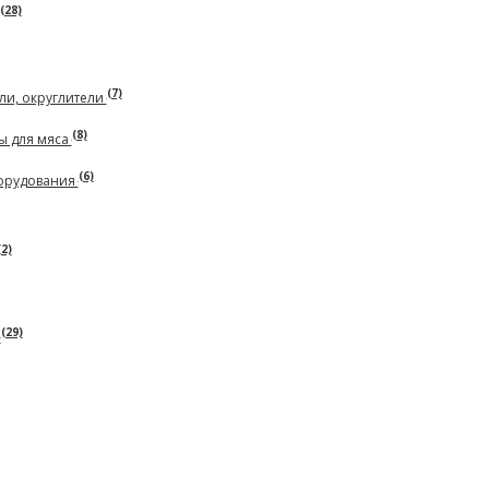
(28)
(7)
ли, округлители
(8)
ы для мяса
(6)
борудования
(2)
(29)
ь