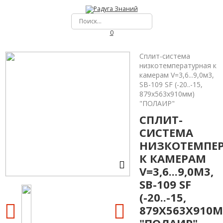
0
Сплит-система
низкотемпературная к
камерам V=3,6...9,0м3,
SB-109 SF (-20..-15,
879х563х910мм)
"ПОЛАИР"
СПЛИТ-
СИСТЕМА
НИЗКОТЕМПЕ
К КАМЕРАМ
V=3,6...9,0М3,
SB-109 SF
(-20..-15,
879Х563Х910