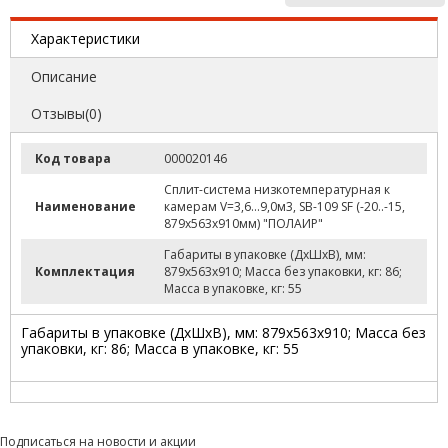
Характеристики
Описание
Отзывы(0)
Код товара
000020146
Сплит-система низкотемпературная к
Наименование
камерам V=3,6...9,0м3, SB-109 SF (-20..-15,
879х563х910мм) "ПОЛАИР"
Габариты в упаковке (ДхШхВ), мм:
Комплектация
879х563х910; Масса без упаковки, кг: 86;
Масса в упаковке, кг: 55
Габариты в упаковке (ДхШхВ), мм: 879х563х910; Масса без
упаковки, кг: 86; Масса в упаковке, кг: 55
Подписаться на новости и акции