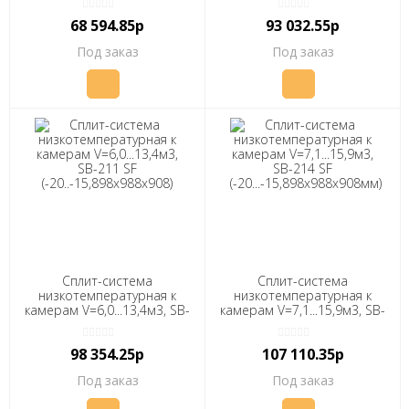
879х563х910мм) "ПОЛАИР"
68 594.85р
93 032.55р
Под заказ
Под заказ
Сплит-система
Сплит-система
низкотемпературная к
низкотемпературная к
камерам V=6,0...13,4м3, SB-
камерам V=7,1...15,9м3, SB-
211 SF
214 SF
(-20..-15,898х988х908)
(-20...-15,898х988х908мм)
98 354.25р
107 110.35р
"ПОЛАИР"
"ПОЛАИР"
Под заказ
Под заказ