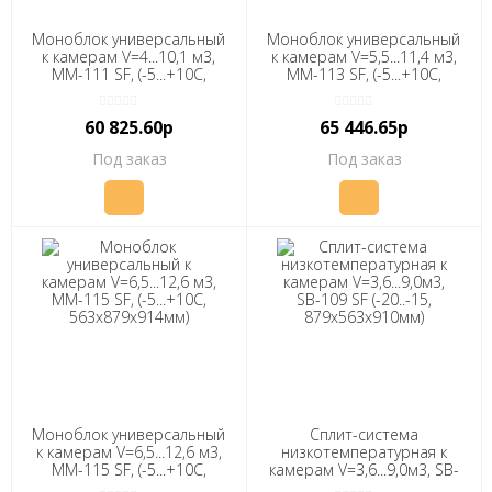
Моноблок универсальный
Моноблок универсальный
к камерам V=4...10,1 м3,
к камерам V=5,5...11,4 м3,
ММ-111 SF, (-5...+10С,
ММ-113 SF, (-5...+10С,
879х563х914мм) "ПОЛАИР"
563х879х914мм) "ПОЛАИР"
60 825.60р
65 446.65р
Под заказ
Под заказ
Моноблок универсальный
Сплит-система
к камерам V=6,5...12,6 м3,
низкотемпературная к
ММ-115 SF, (-5...+10С,
камерам V=3,6...9,0м3, SB-
563х879х914мм) "ПОЛАИР"
109 SF (-20..-15,