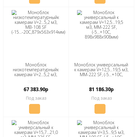
Моноблок
Моноблок универсальный
низкотемпературныйк
к камерам V=12,5...19,5 м3,
камерам V=2...5,2 м3,
ММ-222 SF, (-5...+10С,
МВ-108 SF
898x988x908мм) "ПОЛАИР"
(-15...-20C,879х563х914мм)
67 383.90р
81 186.30р
"ПОЛАИР"
Под заказ
Под заказ