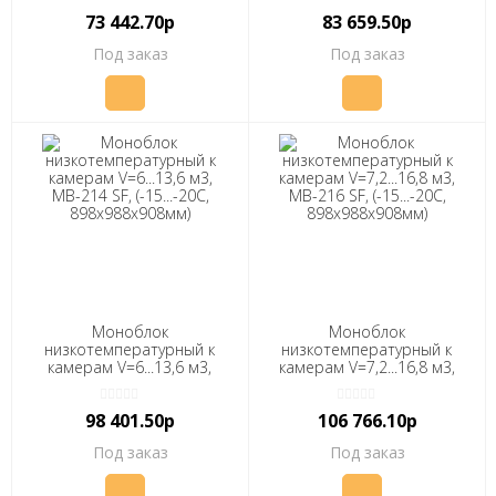
879х563х914мм) "ПОЛАИР"
898х988х906мм) "ПОЛАИР"
73 442.70р
83 659.50р
Под заказ
Под заказ
Моноблок
Моноблок
низкотемпературный к
низкотемпературный к
камерам V=6...13,6 м3,
камерам V=7,2...16,8 м3,
МВ-214 SF, (-15...-20С,
МВ-216 SF, (-15...-20С,
898х988х908мм) "ПОЛАИР"
898х988х908мм) "ПОЛАИР"
98 401.50р
106 766.10р
Под заказ
Под заказ