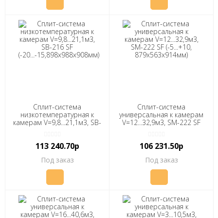
Сплит-система
Сплит-система
низкотемпературная к
универсальная к камерам
камерам V=9,8...21,1м3, SB-
V=12...32,9м3, SM-222 SF
216 SF
(-5...+10, 879х563х914мм)
(-20...-15,898х988х908мм)
"ПОЛАИР"
113 240.70р
106 231.50р
"ПОЛАИР"
Под заказ
Под заказ