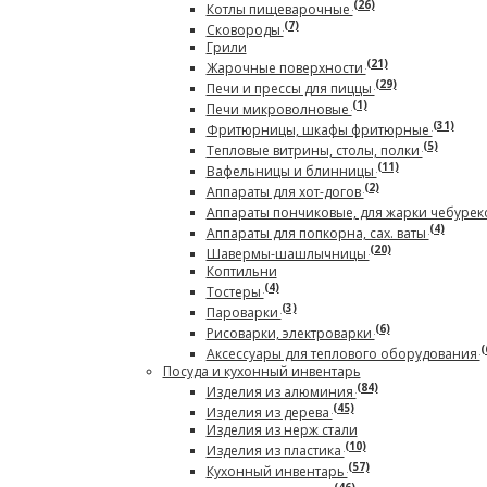
(26)
Котлы пищеварочные
(7)
Сковороды
Грили
(21)
Жарочные поверхности
(29)
Печи и прессы для пиццы
(1)
Печи микроволновые
(31)
Фритюрницы, шкафы фритюрные
(5)
Тепловые витрины, столы, полки
(11)
Вафельницы и блинницы
(2)
Аппараты для хот-догов
Аппараты пончиковые, для жарки чебурек
(4)
Аппараты для попкорна, сах. ваты
(20)
Шавермы-шашлычницы
Коптильни
(4)
Тостеры
(3)
Пароварки
(6)
Рисоварки, электроварки
(
Аксессуары для теплового оборудования
Посуда и кухонный инвентарь
(84)
Изделия из алюминия
(45)
Изделия из дерева
Изделия из нерж стали
(10)
Изделия из пластика
(57)
Кухонный инвентарь