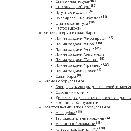
(46)
Стеклянная посуда
(32)
Столовые приборы
(6)
Чугунные изделия
(11)
Эмалированные изделия
(18)
Фаянсовая посуда
Гастроемкости
Линии раздачи и салат-бары
(8)
Линия раздачи "Лира-профи"
(10)
Линия раздачи "Лира"
(41)
Линия раздачи "Аста"
Линия раздачи "Белла-нота"
(28)
Линия раздачи "Патша"
(22)
Линия раздачи "Премьер"
(1)
Линия раздачи прочее
(8)
Салат-бары
Барное оборудование
Блендеры, миксеры для коктелей, измель
(6)
Соковыжималки
Диспенсеры для напитков, сокоохладител
Кофейное оборудование
Электромеханическое оборудование
(18)
Мясорубки
(22)
Тестомесительные машины
(13)
Машины взбивальные
(20)
Куттеры, комбайны, УКМ