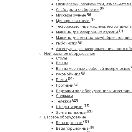
Овощерезки, овощечистки, измельчители
(8)
Слайсеры и хлеборезки
(6)
Миксеры ручные
(6)
Мукопросеиватели
Тестораскаточные машины, тестоотделите
(1)
Машины для макаронных изделий
Машины для мясных полуфабрикатов, пил
(3)
Рыбочистки
Аксессуары для электромеханического о
Нейтральное оборудование
Столы
Ванны
Ванны моечные с рабочей поверхностью
(3)
Рукомойники
(51)
Полки
(5)
Противни
Подставки под оборудование и инвентар
Стеллажи
(29)
Тележки
(17)
Шкафы, ящики
(23)
Зонты вытяжные
Весовое оборудование
(13)
Весы торговые
(8)
Весы порционные