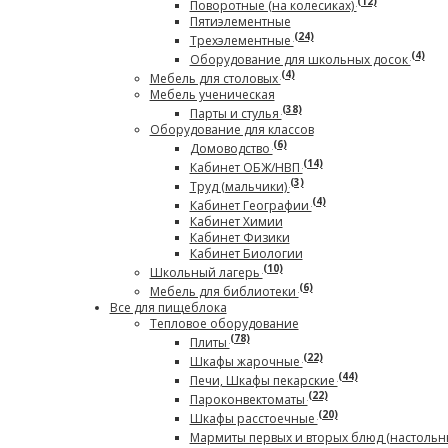
(12)
Поворотные (на колесиках)
Пятиэлементные
(24)
Трехэлементные
(4)
Оборудование для школьных досок
(4)
Мебель для столовых
Мебель ученическая
(38)
Парты и стулья
Оборудование для классов
(6)
Домоводство
(14)
Кабинет ОБЖ/НВП
(3)
Труд (мальчики)
(4)
Кабинет Географии
Кабинет Химии
Кабинет Физики
Кабинет Биологии
(10)
Школьный лагерь
(6)
Мебель для библиотеки
Все для пищеблока
Тепловое оборудование
(78)
Плиты
(22)
Шкафы жарочные
(44)
Печи, Шкафы пекарские
(22)
Пароконвектоматы
(20)
Шкафы расстоечные
Мармиты первых и вторых блюд (настольн