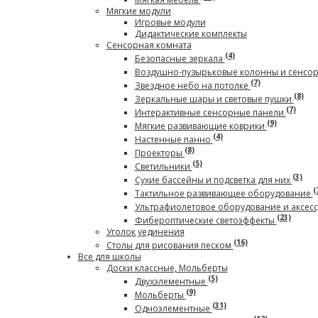
Мягкие модули
Игровые модули
Дидактические комплекты
Сенсорная комната
(4)
Безопасные зеркала
Воздушно-пузырьковые колонны и сенсо
(7)
Звездное небо на потолке
(8)
Зеркальные шары и световые пушки
(7)
Интерактивные сенсорные панели
(9)
Мягкие развивающие коврики
(4)
Настенные панно
(8)
Проекторы
(5)
Светильники
(3)
Сухие бассейны и подсветка для них
(
Тактильное развивающее оборудование
Ультрафиолетовое оборудование и аксес
(23)
Фибероптические светоэффекты
Уголок уединения
(16)
Столы для рисования песком
Все для школы
Доски классные, Мольберты
(5)
Двухэлементные
(9)
Мольберты
(31)
Одноэлементные