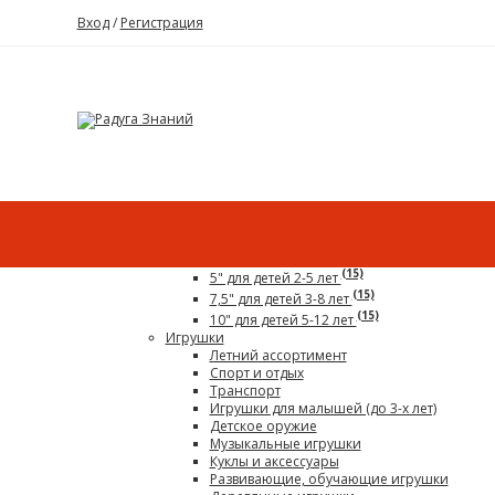
Вход
/
Регистрация
Каталог
Все для детского сада
Гигантский конструктор
(15)
5" для детей 2-5 лет
(15)
7,5" для детей 3-8 лет
(15)
10" для детей 5-12 лет
Игрушки
Летний ассортимент
Спорт и отдых
Транспорт
Игрушки для малышей (до 3-х лет)
Детское оружие
Музыкальные игрушки
Куклы и аксессуары
Развивающие, обучающие игрушки