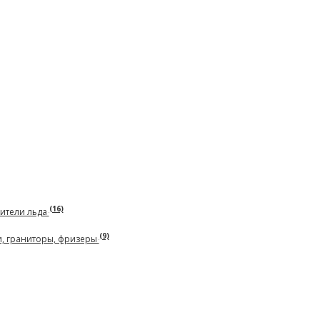
(16)
чители льда
(9)
и, граниторы, фризеры