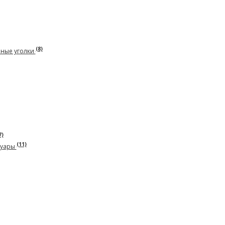
(8)
рные уголки
7)
(11)
суары