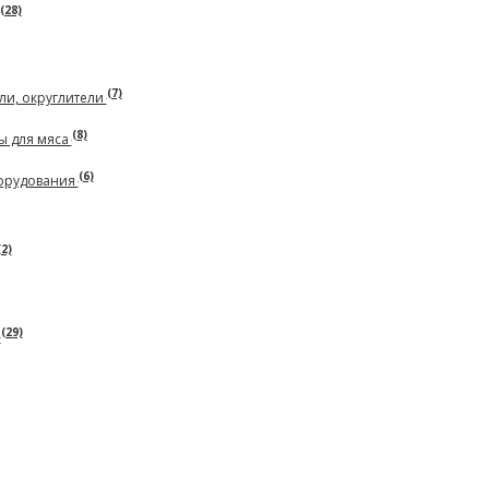
(28)
(7)
ли, округлители
(8)
ы для мяса
(6)
борудования
(2)
(29)
ь