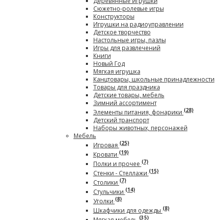
Деревянные игрушки
Сюжетно-ролевые игры
Конструкторы
Игрушки на радиоуправлении
Детское творчество
Настольные игры, пазлы
Игры для развлечений
Книги
Новый Год
Мягкая игрушка
Канцтовары, школьные принадлежности
Товары для праздника
Детские товары, мебель
Зимний ассортимент
(28)
Элементы питания, фонарики
Детский транспорт
Наборы животных, персонажей
Мебель
(25)
Игровая
(19)
Кровати
(7)
Полки и прочее
(15)
Стенки - Стеллажи
(7)
Столики
(14)
Стульчики
(8)
Уголки
(8)
Шкафчики для одежды
(35)
Мягкая мебель