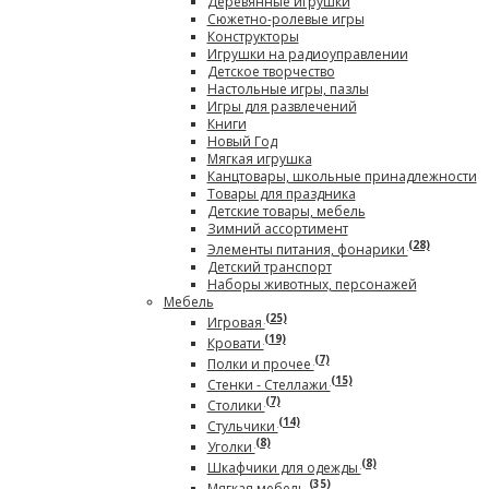
Деревянные игрушки
Сюжетно-ролевые игры
Конструкторы
Игрушки на радиоуправлении
Детское творчество
Настольные игры, пазлы
Игры для развлечений
Книги
Новый Год
Мягкая игрушка
Канцтовары, школьные принадлежности
Товары для праздника
Детские товары, мебель
Зимний ассортимент
(28)
Элементы питания, фонарики
Детский транспорт
Наборы животных, персонажей
Мебель
(25)
Игровая
(19)
Кровати
(7)
Полки и прочее
(15)
Стенки - Стеллажи
(7)
Столики
(14)
Стульчики
(8)
Уголки
(8)
Шкафчики для одежды
(35)
Мягкая мебель