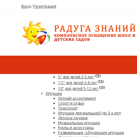
Вход
/
Регистрация
Каталог
Все для детского сада
Гигантский конструктор
(15)
5" для детей 2-5 лет
(15)
7,5" для детей 3-8 лет
(15)
10" для детей 5-12 лет
Игрушки
Летний ассортимент
Спорт и отдых
Транспорт
Игрушки для малышей (до 3-х лет)
Детское оружие
Музыкальные игрушки
Куклы и аксессуары
Развивающие, обучающие игрушки