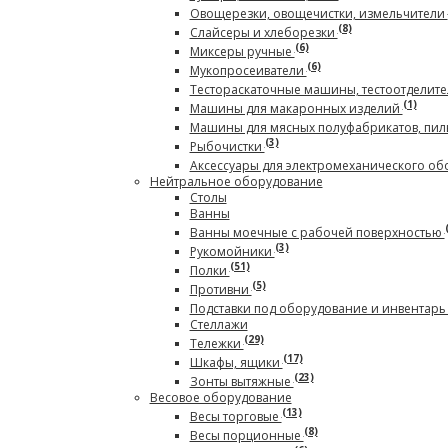
Овощерезки, овощечистки, измельчители
(8)
Слайсеры и хлеборезки
(6)
Миксеры ручные
(6)
Мукопросеиватели
Тестораскаточные машины, тестоотделите
(1)
Машины для макаронных изделий
Машины для мясных полуфабрикатов, пил
(3)
Рыбочистки
Аксессуары для электромеханического о
Нейтральное оборудование
Столы
Ванны
Ванны моечные с рабочей поверхностью
(3)
Рукомойники
(51)
Полки
(5)
Противни
Подставки под оборудование и инвентар
Стеллажи
(29)
Тележки
(17)
Шкафы, ящики
(23)
Зонты вытяжные
Весовое оборудование
(13)
Весы торговые
(8)
Весы порционные