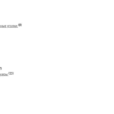
(8)
рные уголки
7)
(11)
суары