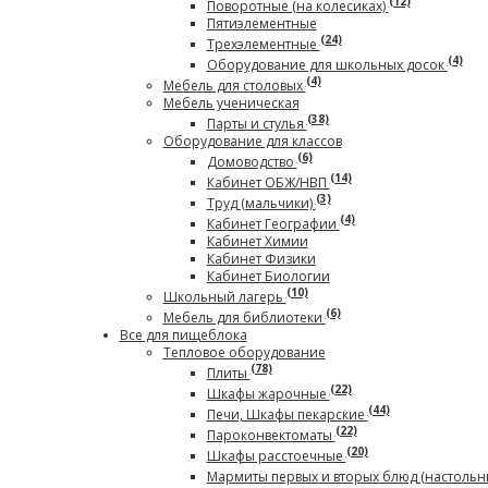
(12)
Поворотные (на колесиках)
Пятиэлементные
(24)
Трехэлементные
(4)
Оборудование для школьных досок
(4)
Мебель для столовых
Мебель ученическая
(38)
Парты и стулья
Оборудование для классов
(6)
Домоводство
(14)
Кабинет ОБЖ/НВП
(3)
Труд (мальчики)
(4)
Кабинет Географии
Кабинет Химии
Кабинет Физики
Кабинет Биологии
(10)
Школьный лагерь
(6)
Мебель для библиотеки
Все для пищеблока
Тепловое оборудование
(78)
Плиты
(22)
Шкафы жарочные
(44)
Печи, Шкафы пекарские
(22)
Пароконвектоматы
(20)
Шкафы расстоечные
Мармиты первых и вторых блюд (настольн