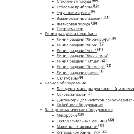
(46)
Стеклянная посуда
(32)
Столовые приборы
(6)
Чугунные изделия
(11)
Эмалированные изделия
(18)
Фаянсовая посуда
Гастроемкости
Линии раздачи и салат-бары
(8)
Линия раздачи "Лира-профи"
(10)
Линия раздачи "Лира"
(41)
Линия раздачи "Аста"
Линия раздачи "Белла-нота"
(28)
Линия раздачи "Патша"
(22)
Линия раздачи "Премьер"
(1)
Линия раздачи прочее
(8)
Салат-бары
Барное оборудование
Блендеры, миксеры для коктелей, измель
(6)
Соковыжималки
Диспенсеры для напитков, сокоохладител
Кофейное оборудование
Электромеханическое оборудование
(18)
Мясорубки
(22)
Тестомесительные машины
(13)
Машины взбивальные
(20)
Куттеры, комбайны, УКМ