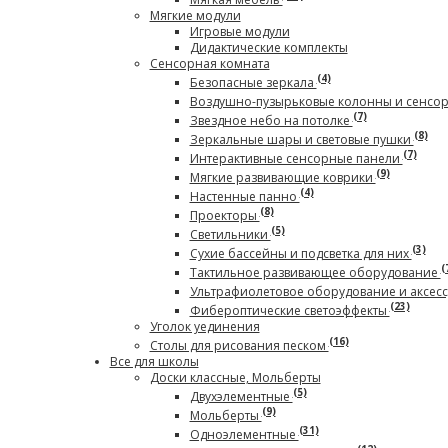
Мягкие модули
Игровые модули
Дидактические комплекты
Сенсорная комната
(4)
Безопасные зеркала
Воздушно-пузырьковые колонны и сенсо
(7)
Звездное небо на потолке
(8)
Зеркальные шары и световые пушки
(7)
Интерактивные сенсорные панели
(9)
Мягкие развивающие коврики
(4)
Настенные панно
(8)
Проекторы
(5)
Светильники
(3)
Сухие бассейны и подсветка для них
(
Тактильное развивающее оборудование
Ультрафиолетовое оборудование и аксес
(23)
Фибероптические светоэффекты
Уголок уединения
(16)
Столы для рисования песком
Все для школы
Доски классные, Мольберты
(5)
Двухэлементные
(9)
Мольберты
(31)
Одноэлементные