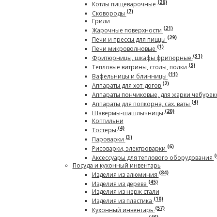
(26)
Котлы пищеварочные
(7)
Сковороды
Грили
(21)
Жарочные поверхности
(29)
Печи и прессы для пиццы
(1)
Печи микроволновые
(31)
Фритюрницы, шкафы фритюрные
(5)
Тепловые витрины, столы, полки
(11)
Вафельницы и блинницы
(2)
Аппараты для хот-догов
Аппараты пончиковые, для жарки чебурек
(4)
Аппараты для попкорна, сах. ваты
(20)
Шавермы-шашлычницы
Коптильни
(4)
Тостеры
(3)
Пароварки
(6)
Рисоварки, электроварки
(
Аксессуары для теплового оборудования
Посуда и кухонный инвентарь
(84)
Изделия из алюминия
(45)
Изделия из дерева
Изделия из нерж стали
(10)
Изделия из пластика
(57)
Кухонный инвентарь