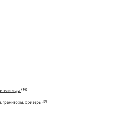
(16)
чители льда
(9)
и, граниторы, фризеры