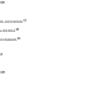
(28)
(7)
ли, округлители
(8)
ы для мяса
(6)
борудования
(2)
(29)
ь