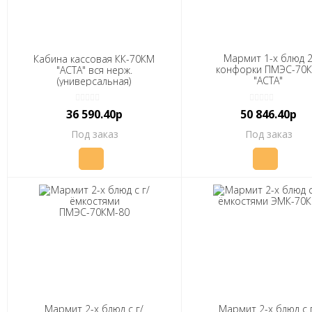
Мармит 1-х блюд 
Кабина кассовая КК-70КМ
конфорки ПМЭС-70
"АСТА" вся нерж.
"АСТА"
(универсальная)
(120x705(1030)x1240
полн. нерж., с подсвет
36 590.40р
50 846.40р
2,8 кВт, 400/230В)
Под заказ
Под заказ
Мармит 2-х блюд с г/
Мармит 2-х блюд с 