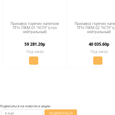
Прилавок горячих напитков
Прилавок горячих нап
ПГН-70КМ-01 "АСТА" (стол
ПГН-70КМ-02 "АСТА" (
нейтральный)
нейтральный)
(1500x805(1030)x850мм, 2
(1120x705(1030)x870 мм
полки)
полок)
59 281.20р
40 035.60р
Под заказ
Под заказ
Подписаться на новости и акции
ПОДПИСАТЬСЯ