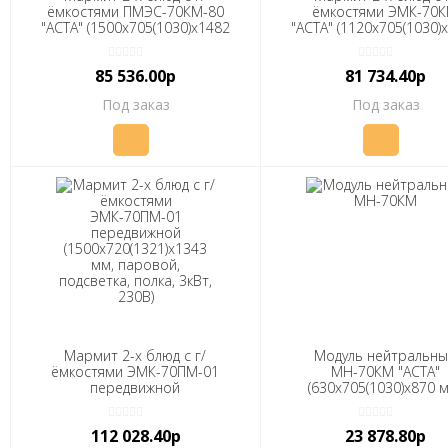
ёмкостями ПМЭС-70КМ-80
ёмкостями ЭМК-70
"АСТА" (1500x705(1030)x1482
"АСТА" (1120x705(1030)
мм, полн. нерж., подсветка,
мм, паровой, подсветк
1,6кВт, 230В)
кВт, 230В)
85 536.00р
81 734.40р
Под заказ
Под заказ
Мармит 2-х блюд с г/
Модуль нейтральн
ёмкостями ЭМК-70ПМ-01
МН-70КМ "АСТА"
передвижной
(630x705(1030)x870 
(1500x720(1321)x1343 мм,
полн. нерж.)
паровой, подсветка, полка,
112 028.40р
23 878.80р
3кВт, 230В)