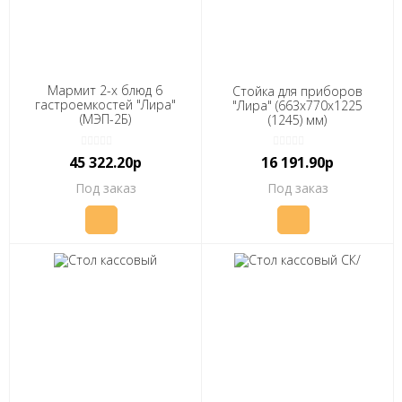
Мармит 2-х блюд 6
Стойка для приборов
гастроемкостей "Лира"
"Лира" (663х770х1225
(МЭП-2Б)
(1245) мм)
(1355х770(1100)х840(1160)
мм, 2 кВт, 220В)
45 322.20р
16 191.90р
Под заказ
Под заказ