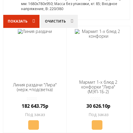
мм: 1680х780х950; Масса без упаковки, кг: 85; Входное
напряжение, В: 220/380
ПОКАЗАТЬ
ОЧИСТИТЬ
Мармит 1-х блюд 2
Линия раздачи "Лира"
конфорки "Лира"
(нерж.+подсветка)
(МЭП-1Б-2)
(1210х770(1100)х845(1250)
мм, 2конф., 4кВт, 380В)
182 643.75р
30 626.10р
Под заказ
Под заказ