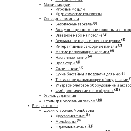
Мягкие модули
Игровые модули
Дидактические комплекты
Сенсорная комната
(4)
Безопасные зеркала
Воздушно-пузырьковые колонны и сенсо
(7)
Звездное небо на потолке
(8)
Зеркальные шары и световые пушки
(7)
Интерактивные сенсорные панели
(9)
Мягкие развивающие коврики
(4)
Настенные панно
(8)
Проекторы
(5)
Светильники
(3)
Сухие бассейны и подсветка для них
(
Тактильное развивающее оборудование
Ультрафиолетовое оборудование и аксес
(23)
Фибероптические светоэффекты
Уголок уединения
(16)
Столы для рисования песком
Все для школы
Доски классные, Мольберты
(5)
Двухэлементные
(9)
Мольберты
(31)
Одноэлементные