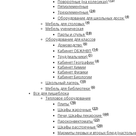
(12)
Поворотные (на колесиках)
Пятиэлементные
(24)
Трехэлементные
(4)
Оборудование для школьных досок
(4)
Мебель для столовых
Мебель ученическая
(38)
Парты и стулья
Оборудование для классов
(6)
Домоводство
(14)
Кабинет ОБЖ/НВП
(3)
Труд (мальчики)
(4)
Кабинет Географии
Кабинет Химии
Кабинет Физики
Кабинет Биологии
(10)
Школьный лагерь
(6)
Мебель для библиотеки
Все для пищеблока
Тепловое оборудование
(78)
Плиты
(22)
Шкафы жарочные
(44)
Печи, Шкафы пекарские
(22)
Пароконвектоматы
(20)
Шкафы расстоечные
Мармиты первых и вторых блюд (настольн