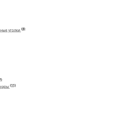
(8)
рные уголки
7)
(11)
суары