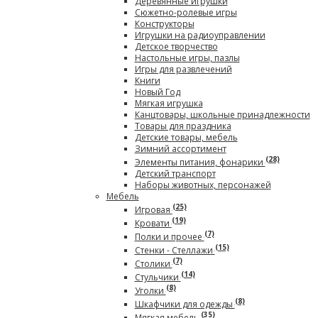
Деревянные игрушки
Сюжетно-ролевые игры
Конструкторы
Игрушки на радиоуправлении
Детское творчество
Настольные игры, пазлы
Игры для развлечений
Книги
Новый Год
Мягкая игрушка
Канцтовары, школьные принадлежности
Товары для праздника
Детские товары, мебель
Зимний ассортимент
(28)
Элементы питания, фонарики
Детский транспорт
Наборы животных, персонажей
Мебель
(25)
Игровая
(19)
Кровати
(7)
Полки и прочее
(15)
Стенки - Стеллажи
(7)
Столики
(14)
Стульчики
(8)
Уголки
(8)
Шкафчики для одежды
(35)
Мягкая мебель