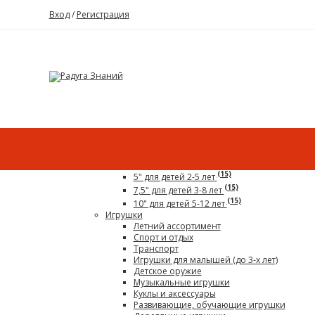
Вход
/
Регистрация
Каталог
Все для детского сада
Гигантский конструктор
(15)
5" для детей 2-5 лет
(15)
7,5" для детей 3-8 лет
(15)
10" для детей 5-12 лет
Игрушки
Летний ассортимент
Спорт и отдых
Транспорт
Игрушки для малышей (до 3-х лет)
Детское оружие
Музыкальные игрушки
Куклы и аксессуары
Развивающие, обучающие игрушки