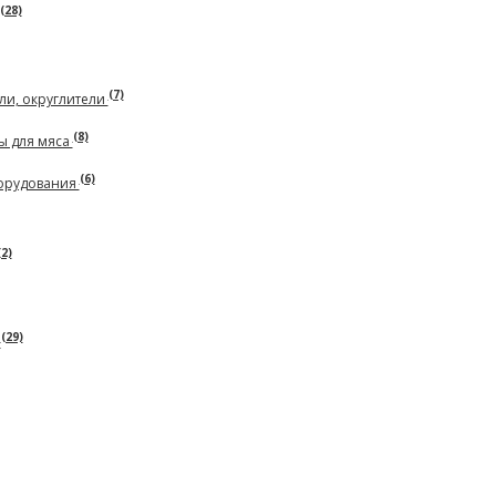
(28)
(7)
ли, округлители
(8)
ы для мяса
(6)
борудования
(2)
(29)
ь