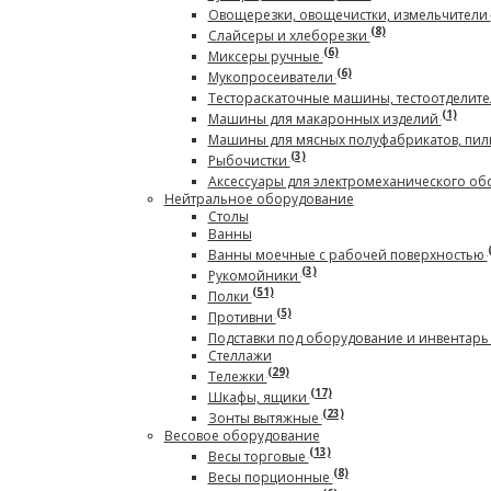
Овощерезки, овощечистки, измельчители
(8)
Слайсеры и хлеборезки
(6)
Миксеры ручные
(6)
Мукопросеиватели
Тестораскаточные машины, тестоотделите
(1)
Машины для макаронных изделий
Машины для мясных полуфабрикатов, пил
(3)
Рыбочистки
Аксессуары для электромеханического о
Нейтральное оборудование
Столы
Ванны
Ванны моечные с рабочей поверхностью
(3)
Рукомойники
(51)
Полки
(5)
Противни
Подставки под оборудование и инвентар
Стеллажи
(29)
Тележки
(17)
Шкафы, ящики
(23)
Зонты вытяжные
Весовое оборудование
(13)
Весы торговые
(8)
Весы порционные