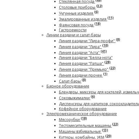
(46)
Стеклянная посуда
(32)
Столовые приборы
(6)
Чугунные изделия
(11)
Эмалированные изделия
(18)
Фаянсовая посуда
Гастроемкости
Линии раздачи и салат-бары
(8)
Линия раздачи "Лира-профи"
(10)
Линия раздачи "Лира"
(41)
Линия раздачи "Аста"
Линия раздачи "Белла-нота"
(28)
Линия раздачи "Патша"
(22)
Линия раздачи "Премьер"
(1)
Линия раздачи прочее
(8)
Салат-бары
Барное оборудование
Блендеры, миксеры для коктелей, измель
(6)
Соковыжималки
Диспенсеры для напитков, сокоохладител
Кофейное оборудование
Электромеханическое оборудование
(18)
Мясорубки
(22)
Тестомесительные машины
(13)
Машины взбивальные
(20)
Куттеры, комбайны, УКМ