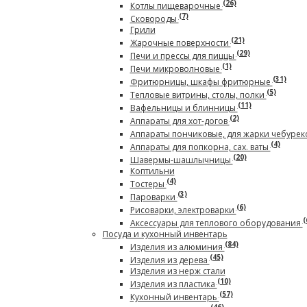
(26)
Котлы пищеварочные
(7)
Сковороды
Грили
(21)
Жарочные поверхности
(29)
Печи и прессы для пиццы
(1)
Печи микроволновые
(31)
Фритюрницы, шкафы фритюрные
(5)
Тепловые витрины, столы, полки
(11)
Вафельницы и блинницы
(2)
Аппараты для хот-догов
Аппараты пончиковые, для жарки чебурек
(4)
Аппараты для попкорна, сах. ваты
(20)
Шавермы-шашлычницы
Коптильни
(4)
Тостеры
(3)
Пароварки
(6)
Рисоварки, электроварки
(
Аксессуары для теплового оборудования
Посуда и кухонный инвентарь
(84)
Изделия из алюминия
(45)
Изделия из дерева
Изделия из нерж стали
(10)
Изделия из пластика
(57)
Кухонный инвентарь