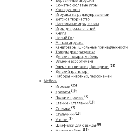
Деревянные игрушки
Сюжетно-ролевые игры
Конструкторы
Игрушки на радиоуправлении
Детское творчество
Настольные игры, пазлы
Игры для развлечений
Книги
Новый Год
Мягкая игрушка
Канцтовары, школьные принадлежности
Товары для праздника
Детские товары, мебель
Зимний ассортимент
(28)
Элементы питания, фонарики
Детский транспорт
Наборы животных, персонажей
Мебель
(25)
Игровая
(19)
Кровати
(7)
Полки и прочее
(15)
Стенки - Стеллажи
(7)
Столики
(14)
Стульчики
(8)
Уголки
(8)
Шкафчики для одежды
(35)
Мягкая мебель