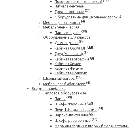
(12)
Поворотные (на колесиках)
Пятиэлементные
(24)
Трехэлементные
(4)
Оборудование для школьных досок
(4)
Мебель для столовых
Мебель ученическая
(38)
Парты и стулья
Оборудование для классов
(6)
Домоводство
(14)
Кабинет ОБЖ/НВП
(3)
Труд (мальчики)
(4)
Кабинет Географии
Кабинет Химии
Кабинет Физики
Кабинет Биологии
(10)
Школьный лагерь
(6)
Мебель для библиотеки
Все для пищеблока
Тепловое оборудование
(78)
Плиты
(22)
Шкафы жарочные
(44)
Печи, Шкафы пекарские
(22)
Пароконвектоматы
(20)
Шкафы расстоечные
Мармиты первых и вторых блюд (настольн