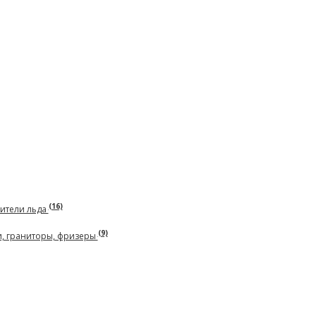
(16)
чители льда
(9)
и, граниторы, фризеры