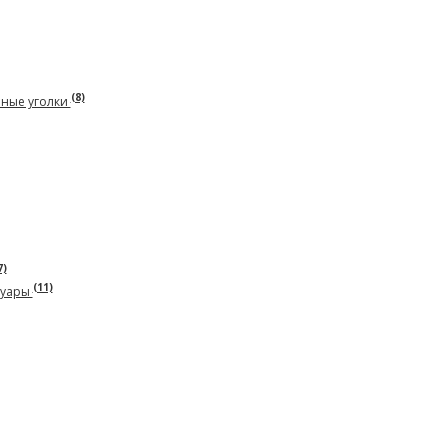
(8)
рные уголки
7)
(11)
суары