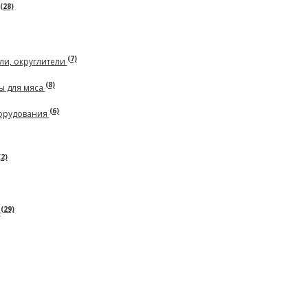
(28)
(7)
ли, округлители
(8)
ы для мяса
(6)
борудования
(2)
(29)
ь