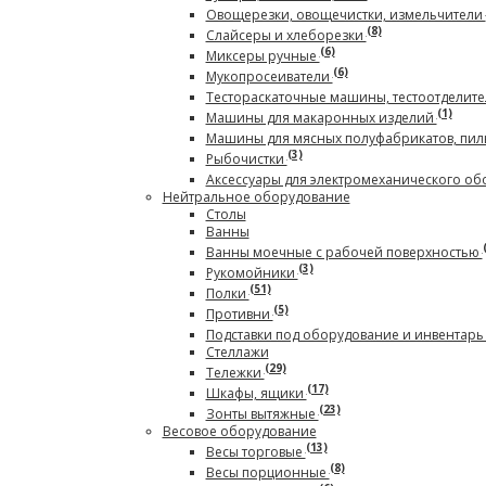
Овощерезки, овощечистки, измельчители
(8)
Слайсеры и хлеборезки
(6)
Миксеры ручные
(6)
Мукопросеиватели
Тестораскаточные машины, тестоотделите
(1)
Машины для макаронных изделий
Машины для мясных полуфабрикатов, пил
(3)
Рыбочистки
Аксессуары для электромеханического о
Нейтральное оборудование
Столы
Ванны
Ванны моечные с рабочей поверхностью
(3)
Рукомойники
(51)
Полки
(5)
Противни
Подставки под оборудование и инвентар
Стеллажи
(29)
Тележки
(17)
Шкафы, ящики
(23)
Зонты вытяжные
Весовое оборудование
(13)
Весы торговые
(8)
Весы порционные