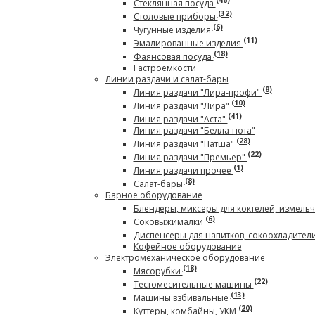
(46)
Стеклянная посуда
(32)
Столовые приборы
(6)
Чугунные изделия
(11)
Эмалированные изделия
(18)
Фаянсовая посуда
Гастроемкости
Линии раздачи и салат-бары
(8)
Линия раздачи "Лира-профи"
(10)
Линия раздачи "Лира"
(41)
Линия раздачи "Аста"
Линия раздачи "Белла-нота"
(28)
Линия раздачи "Патша"
(22)
Линия раздачи "Премьер"
(1)
Линия раздачи прочее
(8)
Салат-бары
Барное оборудование
Блендеры, миксеры для коктелей, измель
(6)
Соковыжималки
Диспенсеры для напитков, сокоохладител
Кофейное оборудование
Электромеханическое оборудование
(18)
Мясорубки
(22)
Тестомесительные машины
(13)
Машины взбивальные
(20)
Куттеры, комбайны, УКМ