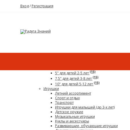
Вход
/
Регистрация
Каталог
Все для детского сада
Гигантский конструктор
(15)
5" для детей 2-5 лет
(15)
7,5" для детей 3-8 лет
(15)
10" для детей 5-12 лет
Игрушки
Летний ассортимент
Спорт и отдых
Транспорт
Игрушки для малышей (до 3-х лет)
Детское оружие
Музыкальные игрушки
Куклы и аксессуары
Развивающие, обучающие игрушки