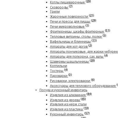
(26)
Котлы пищеварочные
(7)
Сковороды
Грили
(21)
Жарочные поверхности
(29)
Печи и прессы для пиццы
(1)
Печи микроволновые
(31)
Фритюрницы, шкафы фритюрные
(5)
Тепловые витрины, столы, полки
(11)
Вафельницы и блинницы
(2)
Аппараты для хот-догов
Аппараты пончиковые, для жарки чебурек
(4)
Аппараты для попкорна, сах. ваты
(20)
Шавермы-шашлычницы
Коптильни
(4)
Тостеры
(3)
Пароварки
(6)
Рисоварки, электроварки
(
Аксессуары для теплового оборудования
Посуда и кухонный инвентарь
(84)
Изделия из алюминия
(45)
Изделия из дерева
Изделия из нерж стали
(10)
Изделия из пластика
(57)
Кухонный инвентарь