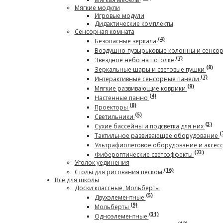
Мягкие модули
Игровые модули
Дидактические комплекты
Сенсорная комната
(4)
Безопасные зеркала
Воздушно-пузырьковые колонны и сенсо
(7)
Звездное небо на потолке
(8)
Зеркальные шары и световые пушки
(7)
Интерактивные сенсорные панели
(9)
Мягкие развивающие коврики
(4)
Настенные панно
(8)
Проекторы
(5)
Светильники
(3)
Сухие бассейны и подсветка для них
(
Тактильное развивающее оборудование
Ультрафиолетовое оборудование и аксес
(23)
Фибероптические светоэффекты
Уголок уединения
(16)
Столы для рисования песком
Все для школы
Доски классные, Мольберты
(5)
Двухэлементные
(9)
Мольберты
(31)
Одноэлементные