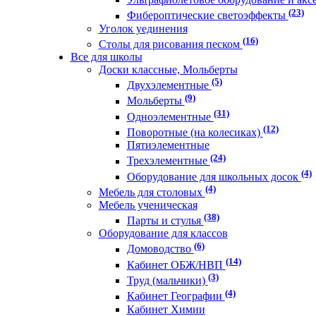
(23)
Фибероптические светоэффекты
Уголок уединения
(16)
Столы для рисования песком
Все для школы
Доски классные, Мольберты
(5)
Двухэлементные
(9)
Мольберты
(31)
Одноэлементные
(12)
Поворотные (на колесиках)
Пятиэлементные
(24)
Трехэлементные
(4)
Оборудование для школьных досок
(4)
Мебель для столовых
Мебель ученическая
(38)
Парты и стулья
Оборудование для классов
(6)
Домоводство
(14)
Кабинет ОБЖ/НВП
(3)
Труд (мальчики)
(4)
Кабинет Географии
Кабинет Химии