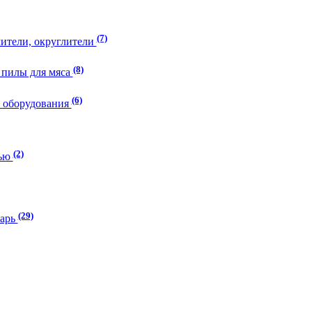
(7)
лители, округлители
(8)
 пилы для мяса
(6)
о оборудования
(2)
тью
(29)
тарь