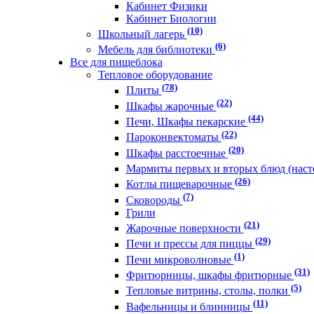
Кабинет Физики
Кабинет Биологии
(10)
Школьный лагерь
(6)
Мебель для библиотеки
Все для пищеблока
Тепловое оборудование
(78)
Плиты
(22)
Шкафы жарочные
(44)
Печи, Шкафы пекарские
(22)
Пароконвектоматы
(20)
Шкафы расстоечные
Мармиты первых и вторых блюд (нас
(26)
Котлы пищеварочные
(7)
Сковороды
Грили
(21)
Жарочные поверхности
(29)
Печи и прессы для пиццы
(1)
Печи микроволновые
(31)
Фритюрницы, шкафы фритюрные
(5)
Тепловые витрины, столы, полки
(11)
Вафельницы и блинницы