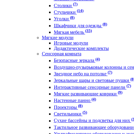
(7)
Столики
(14)
Стульчики
(8)
Уголки
(8)
Шкафчики для одежды
(35)
Мягкая мебель
Мягкие модули
Игровые модули
Дидактические комплекты
Сенсорная комната
(4)
Безопасные зеркала
Воздушно-пузырьковые колонны и се
(7)
Звездное небо на потолке
(8
Зеркальные шары и световые пушки
(7)
Интерактивные сенсорные панели
(9)
Мягкие развивающие коврики
(4)
Настенные панно
(8)
Проекторы
(5)
Светильники
(
Сухие бассейны и подсветка для них
Тактильное развивающее оборудован
Ультрафиолетовое оборудование и акс