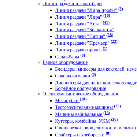
Линии раздачи и салат-бары
(8)
Линия раздачи "Лира-профи"
(10)
Линия раздачи "Лира"
(41)
Линия раздачи "Аста"
Линия раздачи "Белла-нота"
(28)
Линия раздачи "Патша"
(22)
Линия раздачи "Премьер"
(1)
Линия раздачи прочее
(8)
Салат-бары
Барное оборудование
Блендеры, миксеры для коктелей, изм
(6)
Соковыжималки
Диспенсеры для напитков, сокоохлади
Кофейное оборудование
Электромеханическое оборудование
(18)
Мясорубки
(22)
Тестомесительные машины
(13)
Машины взбивальные
(20)
Куттеры, комбайны, УКМ
Овощерезки, овощечистки, измельчит
(8)
Слайсеры и хлеборезки