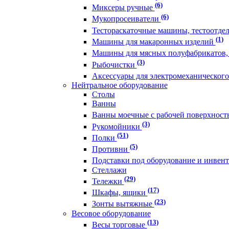
(6)
Миксеры ручные
(6)
Мукопросеиватели
Тестораскаточные машины, тестоотде
(1)
Машины для макаронных изделий
Машины для мясных полуфабрикатов,
(3)
Рыбочистки
Аксессуары для электромеханическог
Нейтральное оборудование
Столы
Ванны
Ванны моечные с рабочей поверхнос
(3)
Рукомойники
(51)
Полки
(5)
Противни
Подставки под оборудование и инвен
Стеллажи
(29)
Тележки
(17)
Шкафы, ящики
(23)
Зонты вытяжные
Весовое оборудование
(13)
Весы торговые