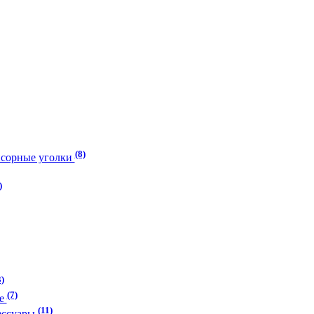
(8)
нсорные уголки
)
3)
(7)
ие
(11)
ессуары