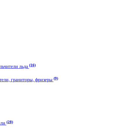
(16)
ельчители льда
(9)
тели, граниторы, фризеры
(28)
ели