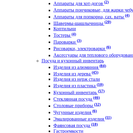
(2)
Аппараты для хот-догов
Аппараты пончиковые, для жарки чеб
(4)
Аппараты для попкорна, сах. ваты
(20)
Шавермы-шашлычницы
Коптильни
(4)
Тостеры
(3)
Пароварки
(6)
Рисоварки, электроварки
Аксессуары для теплового оборудова
Посуда и кухонный инвентарь
(84)
Изделия из алюминия
(45)
Изделия из дерева
Изделия из нерж стали
(10)
Изделия из пластика
(57)
Кухонный инвентарь
(46)
Стеклянная посуда
(32)
Столовые приборы
(6)
Чугунные изделия
(11)
Эмалированные изделия
(18)
Фаянсовая посуда
Гастроемкости