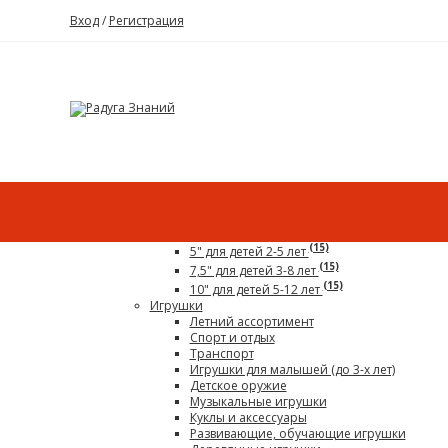
Вход
/
Регистрация
Каталог
Все для детского сада
Гигантский конструктор
(15)
5" для детей 2-5 лет
(15)
7,5" для детей 3-8 лет
(15)
10" для детей 5-12 лет
Игрушки
Летний ассортимент
Спорт и отдых
Транспорт
Игрушки для малышей (до 3-х лет)
Детское оружие
Музыкальные игрушки
Куклы и аксессуары
Развивающие, обучающие игрушки