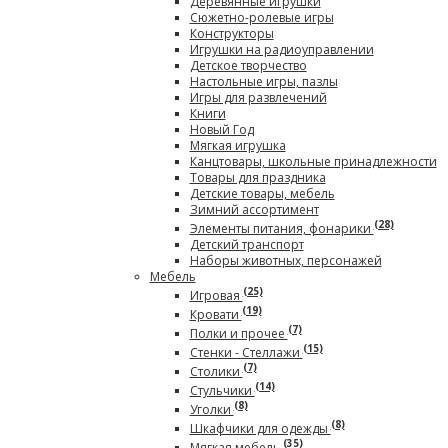
Деревянные игрушки
Сюжетно-ролевые игры
Конструкторы
Игрушки на радиоуправлении
Детское творчество
Настольные игры, пазлы
Игры для развлечений
Книги
Новый Год
Мягкая игрушка
Канцтовары, школьные принадлежности
Товары для праздника
Детские товары, мебель
Зимний ассортимент
(28)
Элементы питания, фонарики
Детский транспорт
Наборы животных, персонажей
Мебель
(25)
Игровая
(19)
Кровати
(7)
Полки и прочее
(15)
Стенки - Стеллажи
(7)
Столики
(14)
Стульчики
(8)
Уголки
(8)
Шкафчики для одежды
(35)
Мягкая мебель