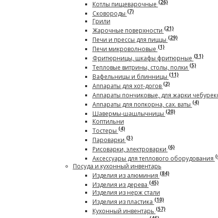
(26)
Котлы пищеварочные
(7)
Сковороды
Грили
(21)
Жарочные поверхности
(29)
Печи и прессы для пиццы
(1)
Печи микроволновые
(31)
Фритюрницы, шкафы фритюрные
(5)
Тепловые витрины, столы, полки
(11)
Вафельницы и блинницы
(2)
Аппараты для хот-догов
Аппараты пончиковые, для жарки чебурек
(4)
Аппараты для попкорна, сах. ваты
(20)
Шавермы-шашлычницы
Коптильни
(4)
Тостеры
(3)
Пароварки
(6)
Рисоварки, электроварки
(
Аксессуары для теплового оборудования
Посуда и кухонный инвентарь
(84)
Изделия из алюминия
(45)
Изделия из дерева
Изделия из нерж стали
(10)
Изделия из пластика
(57)
Кухонный инвентарь