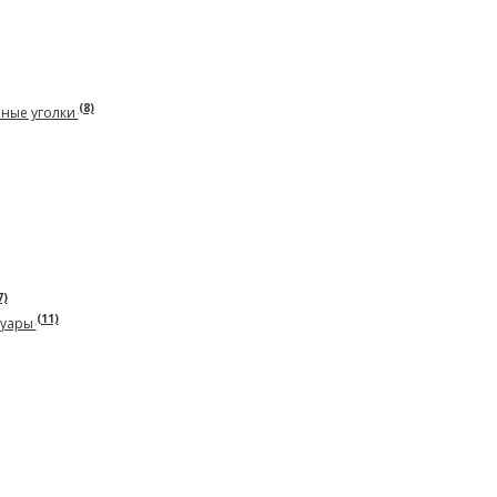
(8)
рные уголки
7)
(11)
суары