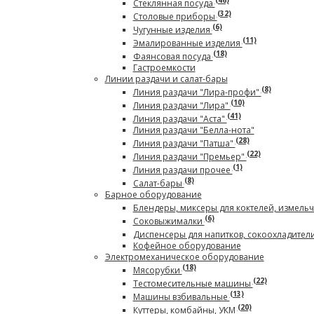
(46)
Стеклянная посуда
(32)
Столовые приборы
(6)
Чугунные изделия
(11)
Эмалированные изделия
(18)
Фаянсовая посуда
Гастроемкости
Линии раздачи и салат-бары
(8)
Линия раздачи "Лира-профи"
(10)
Линия раздачи "Лира"
(41)
Линия раздачи "Аста"
Линия раздачи "Белла-нота"
(28)
Линия раздачи "Патша"
(22)
Линия раздачи "Премьер"
(1)
Линия раздачи прочее
(8)
Салат-бары
Барное оборудование
Блендеры, миксеры для коктелей, измель
(6)
Соковыжималки
Диспенсеры для напитков, сокоохладител
Кофейное оборудование
Электромеханическое оборудование
(18)
Мясорубки
(22)
Тестомесительные машины
(13)
Машины взбивальные
(20)
Куттеры, комбайны, УКМ