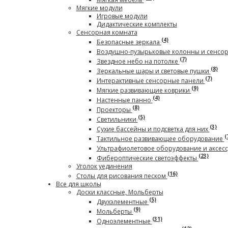
Мягкие модули
Игровые модули
Дидактические комплекты
Сенсорная комната
(4)
Безопасные зеркала
Воздушно-пузырьковые колонны и сенсо
(7)
Звездное небо на потолке
(8)
Зеркальные шары и световые пушки
(7)
Интерактивные сенсорные панели
(9)
Мягкие развивающие коврики
(4)
Настенные панно
(8)
Проекторы
(5)
Светильники
(3)
Сухие бассейны и подсветка для них
(
Тактильное развивающее оборудование
Ультрафиолетовое оборудование и аксес
(23)
Фибероптические светоэффекты
Уголок уединения
(16)
Столы для рисования песком
Все для школы
Доски классные, Мольберты
(5)
Двухэлементные
(9)
Мольберты
(31)
Одноэлементные