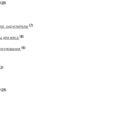
(28)
(7)
ли, округлители
(8)
ы для мяса
(6)
борудования
(2)
(29)
ь