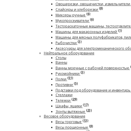
Овощерезки, овощечистки, измельчители
(8)
Слайсеры и хлеборезки
(6)
Миксеры ручные
(6)
Мукопросеиватели
Тестораскаточные машины, тестоотделите
(1)
Машины для макаронных изделий
Машины для мясных полуфабрикатов, пил
(3)
Рыбочистки
Аксессуары для электромеханического о
Нейтральное оборудование
Столы
Ванны
Ванны моечные с рабочей поверхностью
(3)
Рукомойники
(51)
Полки
(5)
Противни
Подставки под оборудование и инвентар
Стеллажи
(29)
Тележки
(17)
Шкафы, ящики
(23)
Зонты вытяжные
Весовое оборудование
(13)
Весы торговые
(8)
Весы порционные