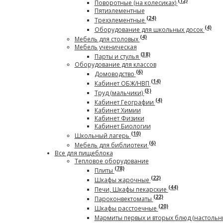
(12)
Поворотные (на колесиках)
Пятиэлементные
(24)
Трехэлементные
(4)
Оборудование для школьных досок
(4)
Мебель для столовых
Мебель ученическая
(38)
Парты и стулья
Оборудование для классов
(6)
Домоводство
(14)
Кабинет ОБЖ/НВП
(3)
Труд (мальчики)
(4)
Кабинет Географии
Кабинет Химии
Кабинет Физики
Кабинет Биологии
(10)
Школьный лагерь
(6)
Мебель для библиотеки
Все для пищеблока
Тепловое оборудование
(78)
Плиты
(22)
Шкафы жарочные
(44)
Печи, Шкафы пекарские
(22)
Пароконвектоматы
(20)
Шкафы расстоечные
Мармиты первых и вторых блюд (настольн