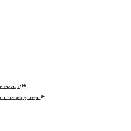
(16)
чители льда
(9)
и, граниторы, фризеры