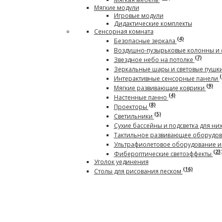
Мягкие модули
Игровые модули
Дидактические комплекты
Сенсорная комната
(4)
Безопасные зеркала
Воздушно-пузырьковые колонны и 
(7)
Звездное небо на потолке
Зеркальные шары и световые пушк
(
Интерактивные сенсорные панели
(9)
Мягкие развивающие коврики
(4)
Настенные панно
(8)
Проекторы
(5)
Светильники
Сухие бассейны и подсветка для ни
Тактильное развивающее оборудо
Ультрафиолетовое оборудование и
(23
Фибероптические светоэффекты
Уголок уединения
(16)
Столы для рисования песком