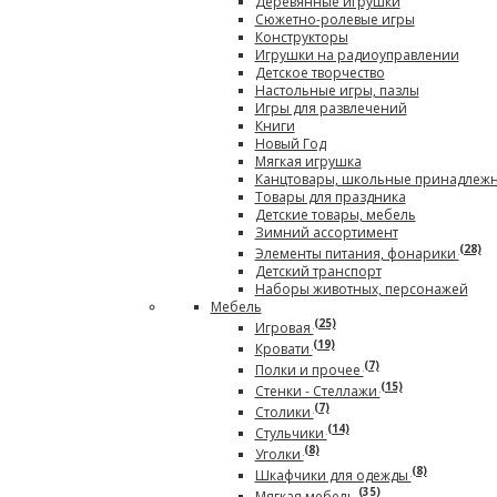
Деревянные игрушки
Сюжетно-ролевые игры
Конструкторы
Игрушки на радиоуправлении
Детское творчество
Настольные игры, пазлы
Игры для развлечений
Книги
Новый Год
Мягкая игрушка
Канцтовары, школьные принадлеж
Товары для праздника
Детские товары, мебель
Зимний ассортимент
(28)
Элементы питания, фонарики
Детский транспорт
Наборы животных, персонажей
Мебель
(25)
Игровая
(19)
Кровати
(7)
Полки и прочее
(15)
Стенки - Стеллажи
(7)
Столики
(14)
Стульчики
(8)
Уголки
(8)
Шкафчики для одежды
(35)
Мягкая мебель