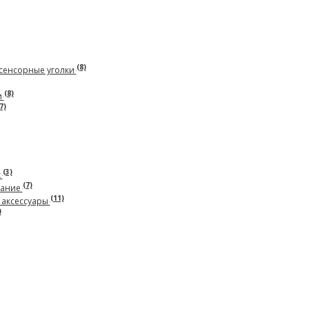
(8)
сенсорные уголки
(8)
и
7)
(3)
х
(7)
вание
(11)
 аксессуары
)