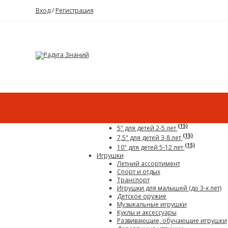
Вход
/
Регистрация
Каталог
Все для детского сада
Гигантский конструктор
(15)
5" для детей 2-5 лет
(15)
7,5" для детей 3-8 лет
(15)
10" для детей 5-12 лет
Игрушки
Летний ассортимент
Спорт и отдых
Транспорт
Игрушки для малышей (до 3-х лет)
Детское оружие
Музыкальные игрушки
Куклы и аксессуары
Развивающие, обучающие игрушки