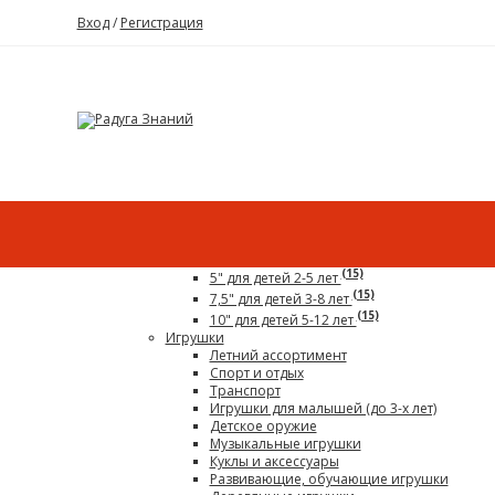
Вход
/
Регистрация
Каталог
Все для детского сада
Гигантский конструктор
(15)
5" для детей 2-5 лет
(15)
7,5" для детей 3-8 лет
(15)
10" для детей 5-12 лет
Игрушки
Летний ассортимент
Спорт и отдых
Транспорт
Игрушки для малышей (до 3-х лет)
Детское оружие
Музыкальные игрушки
Куклы и аксессуары
Развивающие, обучающие игрушки