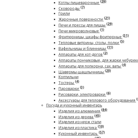
(26)
Котлы пищеварочные
(7)
Сковороды
Грили
(21)
Жарочные поверхности
(29)
Печи и прессы для пиццы
(1)
Печи микроволновые
(31)
Фритюрницы, шкафы фритюрные
(5)
Тепловые витрины, столы, полки
(11)
Вафельницы и блинницы
(2)
Аппараты для хот-догов
Аппараты пончиковые, для жарки чебурек
(4)
Аппараты для попкорна, сах. ваты
(20)
Шавермы-шашлычницы
Коптильни
(4)
Тостеры
(3)
Пароварки
(6)
Рисоварки, электроварки
(
Аксессуары для теплового оборудования
Посуда и кухонный инвентарь
(84)
Изделия из алюминия
(45)
Изделия из дерева
Изделия из нерж стали
(10)
Изделия из пластика
(57)
Кухонный инвентарь