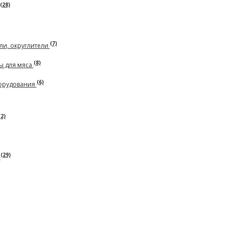
(28)
(7)
ли, округлители
(8)
ы для мяса
(6)
борудования
(2)
(29)
ь