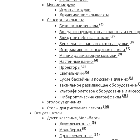
Мягкие модули
Игровые модули
Дидактические комплекты
Сенсорная комната
(4)
Безопасные зеркала
Воздушно-пузырьковые колонны и сенсо
(7)
Звездное небо на потолке
(8)
Зеркальные шары и световые пушки
(7)
Интерактивные сенсорные панели
(9)
Мягкие развивающие коврики
(4)
Настенные панно
(8)
Проекторы
(5)
Светильники
(3)
Сухие бассейны и подсветка для них
(
Тактильное развивающее оборудование
Ультрафиолетовое оборудование и аксес
(23)
Фибероптические светоэффекты
Уголок уединения
(16)
Столы для рисования песком
Все для школы
Доски классные, Мольберты
(5)
Двухэлементные
(9)
Мольберты
(31)
Одноэлементные