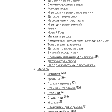
Деревянные игрушки
Сюжетно-ролевые игры
Конструкторы
Игрушки на радиоуправлении
Детское творчество
Настольные игры, пазлы
Игры для развлечений
Книги
Новый Год
Мягкая игрушка
Канцтовары, школьные принадлежности
Товары для праздника
Детские товары, мебель
Зимний ассортимент
(28)
Элементы питания, фонарики
Детский транспорт
Наборы животных, персонажей
Мебель
(25)
Игровая
(19)
Кровати
(7)
Полки и прочее
(15)
Стенки - Стеллажи
(7)
Столики
(14)
Стульчики
(8)
Уголки
(8)
Шкафчики для одежды
(35)
Мягкая мебель