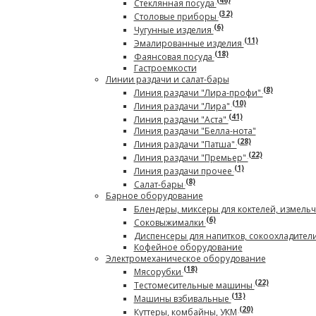
(46)
Стеклянная посуда
(32)
Столовые приборы
(6)
Чугунные изделия
(11)
Эмалированные изделия
(18)
Фаянсовая посуда
Гастроемкости
Линии раздачи и салат-бары
(8)
Линия раздачи "Лира-профи"
(10)
Линия раздачи "Лира"
(41)
Линия раздачи "Аста"
Линия раздачи "Белла-нота"
(28)
Линия раздачи "Патша"
(22)
Линия раздачи "Премьер"
(1)
Линия раздачи прочее
(8)
Салат-бары
Барное оборудование
Блендеры, миксеры для коктелей, измель
(6)
Соковыжималки
Диспенсеры для напитков, сокоохладител
Кофейное оборудование
Электромеханическое оборудование
(18)
Мясорубки
(22)
Тестомесительные машины
(13)
Машины взбивальные
(20)
Куттеры, комбайны, УКМ