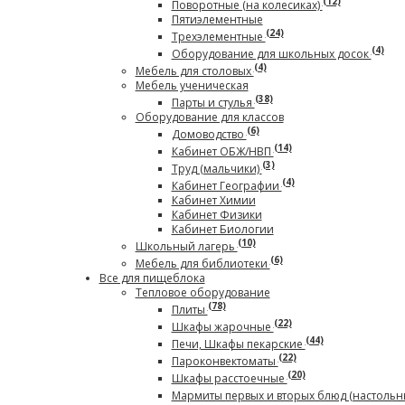
(12)
Поворотные (на колесиках)
Пятиэлементные
(24)
Трехэлементные
(4)
Оборудование для школьных досок
(4)
Мебель для столовых
Мебель ученическая
(38)
Парты и стулья
Оборудование для классов
(6)
Домоводство
(14)
Кабинет ОБЖ/НВП
(3)
Труд (мальчики)
(4)
Кабинет Географии
Кабинет Химии
Кабинет Физики
Кабинет Биологии
(10)
Школьный лагерь
(6)
Мебель для библиотеки
Все для пищеблока
Тепловое оборудование
(78)
Плиты
(22)
Шкафы жарочные
(44)
Печи, Шкафы пекарские
(22)
Пароконвектоматы
(20)
Шкафы расстоечные
Мармиты первых и вторых блюд (настольн