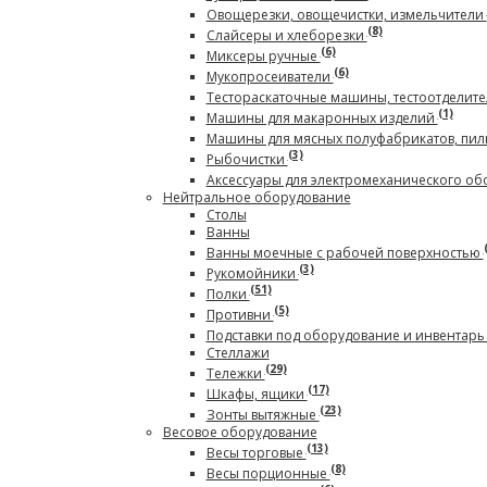
Овощерезки, овощечистки, измельчители
(8)
Слайсеры и хлеборезки
(6)
Миксеры ручные
(6)
Мукопросеиватели
Тестораскаточные машины, тестоотделите
(1)
Машины для макаронных изделий
Машины для мясных полуфабрикатов, пил
(3)
Рыбочистки
Аксессуары для электромеханического о
Нейтральное оборудование
Столы
Ванны
Ванны моечные с рабочей поверхностью
(3)
Рукомойники
(51)
Полки
(5)
Противни
Подставки под оборудование и инвентар
Стеллажи
(29)
Тележки
(17)
Шкафы, ящики
(23)
Зонты вытяжные
Весовое оборудование
(13)
Весы торговые
(8)
Весы порционные