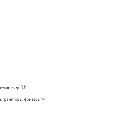
(16)
чители льда
(9)
и, граниторы, фризеры