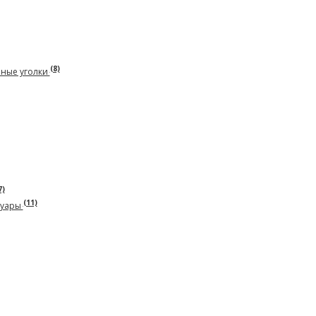
(8)
рные уголки
7)
(11)
суары