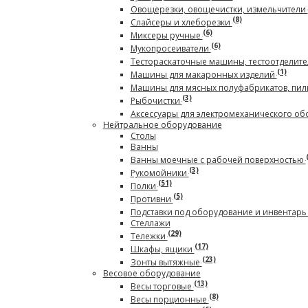
Овощерезки, овощечистки, измельчители
(8)
Слайсеры и хлеборезки
(6)
Миксеры ручные
(6)
Мукопросеиватели
Тестораскаточные машины, тестоотделите
(1)
Машины для макаронных изделий
Машины для мясных полуфабрикатов, пил
(3)
Рыбочистки
Аксессуары для электромеханического о
Нейтральное оборудование
Столы
Ванны
Ванны моечные с рабочей поверхностью
(3)
Рукомойники
(51)
Полки
(5)
Противни
Подставки под оборудование и инвентар
Стеллажи
(29)
Тележки
(17)
Шкафы, ящики
(23)
Зонты вытяжные
Весовое оборудование
(13)
Весы торговые
(8)
Весы порционные