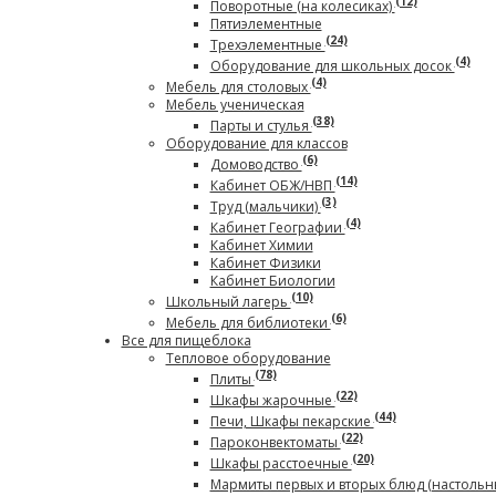
(12)
Поворотные (на колесиках)
Пятиэлементные
(24)
Трехэлементные
(4)
Оборудование для школьных досок
(4)
Мебель для столовых
Мебель ученическая
(38)
Парты и стулья
Оборудование для классов
(6)
Домоводство
(14)
Кабинет ОБЖ/НВП
(3)
Труд (мальчики)
(4)
Кабинет Географии
Кабинет Химии
Кабинет Физики
Кабинет Биологии
(10)
Школьный лагерь
(6)
Мебель для библиотеки
Все для пищеблока
Тепловое оборудование
(78)
Плиты
(22)
Шкафы жарочные
(44)
Печи, Шкафы пекарские
(22)
Пароконвектоматы
(20)
Шкафы расстоечные
Мармиты первых и вторых блюд (настольн