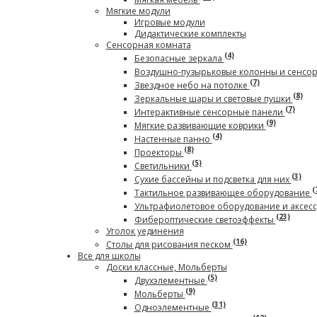
Мягкие модули
Игровые модули
Дидактические комплекты
Сенсорная комната
(4)
Безопасные зеркала
Воздушно-пузырьковые колонны и сенсо
(7)
Звездное небо на потолке
(8)
Зеркальные шары и световые пушки
(7)
Интерактивные сенсорные панели
(9)
Мягкие развивающие коврики
(4)
Настенные панно
(8)
Проекторы
(5)
Светильники
(3)
Сухие бассейны и подсветка для них
(
Тактильное развивающее оборудование
Ультрафиолетовое оборудование и аксес
(23)
Фибероптические светоэффекты
Уголок уединения
(16)
Столы для рисования песком
Все для школы
Доски классные, Мольберты
(5)
Двухэлементные
(9)
Мольберты
(31)
Одноэлементные