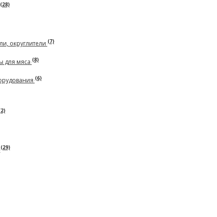
(28)
(7)
ли, округлители
(8)
ы для мяса
(6)
борудования
(2)
(29)
ь