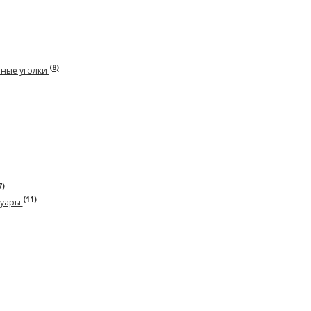
(8)
рные уголки
7)
(11)
суары