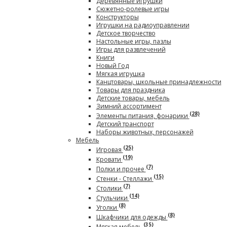
Деревянные игрушки
Сюжетно-ролевые игры
Конструкторы
Игрушки на радиоуправлении
Детское творчество
Настольные игры, пазлы
Игры для развлечений
Книги
Новый Год
Мягкая игрушка
Канцтовары, школьные принадлежности
Товары для праздника
Детские товары, мебель
Зимний ассортимент
(28)
Элементы питания, фонарики
Детский транспорт
Наборы животных, персонажей
Мебель
(25)
Игровая
(19)
Кровати
(7)
Полки и прочее
(15)
Стенки - Стеллажи
(7)
Столики
(14)
Стульчики
(8)
Уголки
(8)
Шкафчики для одежды
(35)
Мягкая мебель