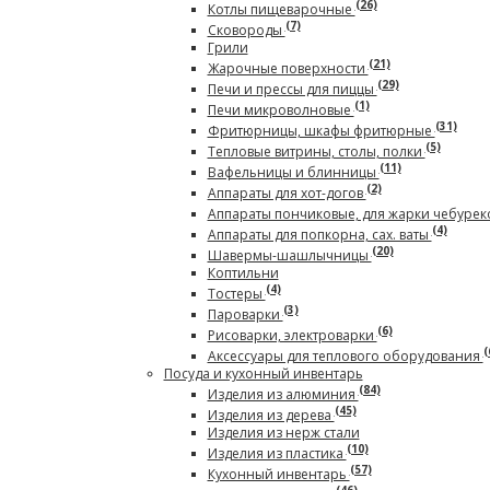
(26)
Котлы пищеварочные
(7)
Сковороды
Грили
(21)
Жарочные поверхности
(29)
Печи и прессы для пиццы
(1)
Печи микроволновые
(31)
Фритюрницы, шкафы фритюрные
(5)
Тепловые витрины, столы, полки
(11)
Вафельницы и блинницы
(2)
Аппараты для хот-догов
Аппараты пончиковые, для жарки чебурек
(4)
Аппараты для попкорна, сах. ваты
(20)
Шавермы-шашлычницы
Коптильни
(4)
Тостеры
(3)
Пароварки
(6)
Рисоварки, электроварки
(
Аксессуары для теплового оборудования
Посуда и кухонный инвентарь
(84)
Изделия из алюминия
(45)
Изделия из дерева
Изделия из нерж стали
(10)
Изделия из пластика
(57)
Кухонный инвентарь