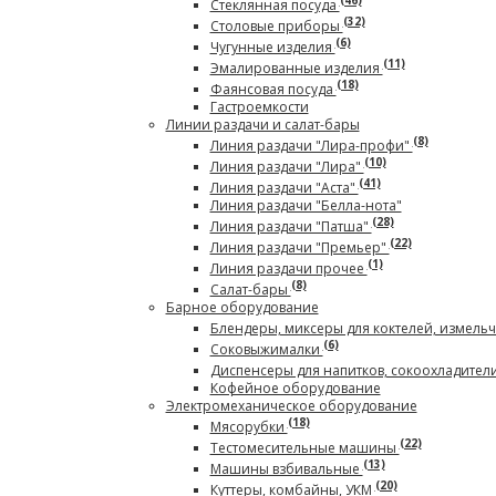
(46)
Стеклянная посуда
(32)
Столовые приборы
(6)
Чугунные изделия
(11)
Эмалированные изделия
(18)
Фаянсовая посуда
Гастроемкости
Линии раздачи и салат-бары
(8)
Линия раздачи "Лира-профи"
(10)
Линия раздачи "Лира"
(41)
Линия раздачи "Аста"
Линия раздачи "Белла-нота"
(28)
Линия раздачи "Патша"
(22)
Линия раздачи "Премьер"
(1)
Линия раздачи прочее
(8)
Салат-бары
Барное оборудование
Блендеры, миксеры для коктелей, измель
(6)
Соковыжималки
Диспенсеры для напитков, сокоохладител
Кофейное оборудование
Электромеханическое оборудование
(18)
Мясорубки
(22)
Тестомесительные машины
(13)
Машины взбивальные
(20)
Куттеры, комбайны, УКМ