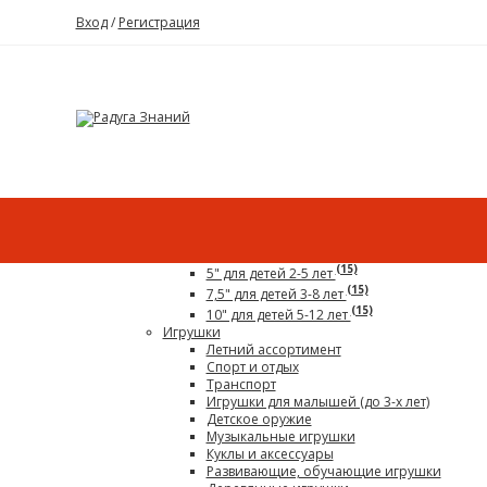
Вход
/
Регистрация
Каталог
Все для детского сада
Гигантский конструктор
(15)
5" для детей 2-5 лет
(15)
7,5" для детей 3-8 лет
(15)
10" для детей 5-12 лет
Игрушки
Летний ассортимент
Спорт и отдых
Транспорт
Игрушки для малышей (до 3-х лет)
Детское оружие
Музыкальные игрушки
Куклы и аксессуары
Развивающие, обучающие игрушки