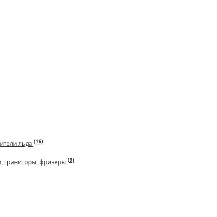
(16)
чители льда
(9)
и, граниторы, фризеры