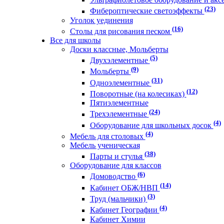
(23)
Фибероптические светоэффекты
Уголок уединения
(16)
Столы для рисования песком
Все для школы
Доски классные, Мольберты
(5)
Двухэлементные
(9)
Мольберты
(31)
Одноэлементные
(12)
Поворотные (на колесиках)
Пятиэлементные
(24)
Трехэлементные
(4)
Оборудование для школьных досок
(4)
Мебель для столовых
Мебель ученическая
(38)
Парты и стулья
Оборудование для классов
(6)
Домоводство
(14)
Кабинет ОБЖ/НВП
(3)
Труд (мальчики)
(4)
Кабинет Географии
Кабинет Химии