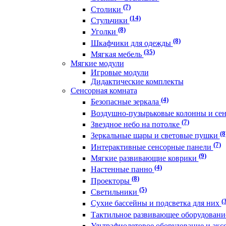
(7)
Столики
(14)
Стульчики
(8)
Уголки
(8)
Шкафчики для одежды
(35)
Мягкая мебель
Мягкие модули
Игровые модули
Дидактические комплекты
Сенсорная комната
(4)
Безопасные зеркала
Воздушно-пузырьковые колонны и се
(7)
Звездное небо на потолке
(8
Зеркальные шары и световые пушки
(7)
Интерактивные сенсорные панели
(9)
Мягкие развивающие коврики
(4)
Настенные панно
(8)
Проекторы
(5)
Светильники
(
Сухие бассейны и подсветка для них
Тактильное развивающее оборудован
Ультрафиолетовое оборудование и акс