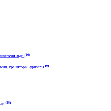
(16)
ельчители льда
(9)
тели, граниторы, фризеры
(28)
ели