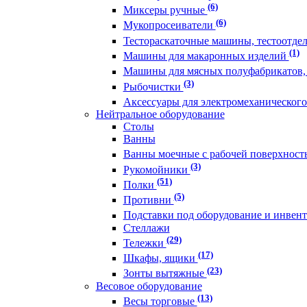
(6)
Миксеры ручные
(6)
Мукопросеиватели
Тестораскаточные машины, тестоотде
(1)
Машины для макаронных изделий
Машины для мясных полуфабрикатов,
(3)
Рыбочистки
Аксессуары для электромеханическог
Нейтральное оборудование
Столы
Ванны
Ванны моечные с рабочей поверхнос
(3)
Рукомойники
(51)
Полки
(5)
Противни
Подставки под оборудование и инвен
Стеллажи
(29)
Тележки
(17)
Шкафы, ящики
(23)
Зонты вытяжные
Весовое оборудование
(13)
Весы торговые