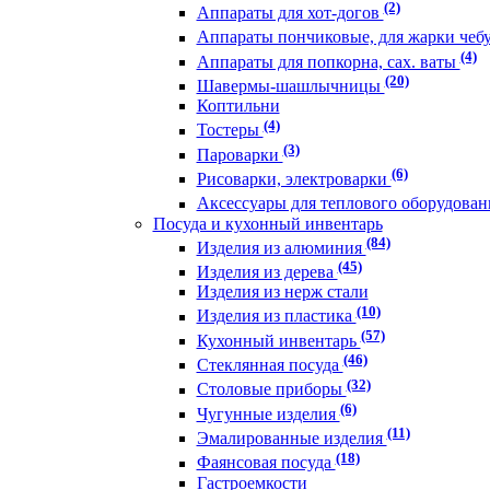
(2)
Аппараты для хот-догов
Аппараты пончиковые, для жарки чеб
(4)
Аппараты для попкорна, сах. ваты
(20)
Шавермы-шашлычницы
Коптильни
(4)
Тостеры
(3)
Пароварки
(6)
Рисоварки, электроварки
Аксессуары для теплового оборудова
Посуда и кухонный инвентарь
(84)
Изделия из алюминия
(45)
Изделия из дерева
Изделия из нерж стали
(10)
Изделия из пластика
(57)
Кухонный инвентарь
(46)
Стеклянная посуда
(32)
Столовые приборы
(6)
Чугунные изделия
(11)
Эмалированные изделия
(18)
Фаянсовая посуда
Гастроемкости