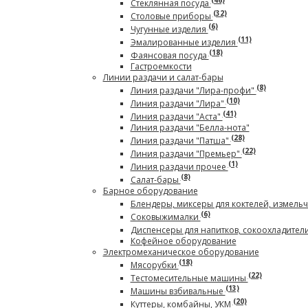
(46)
Стеклянная посуда
(32)
Столовые приборы
(6)
Чугунные изделия
(11)
Эмалированные изделия
(18)
Фаянсовая посуда
Гастроемкости
Линии раздачи и салат-бары
(8)
Линия раздачи "Лира-профи"
(10)
Линия раздачи "Лира"
(41)
Линия раздачи "Аста"
Линия раздачи "Белла-нота"
(28)
Линия раздачи "Патша"
(22)
Линия раздачи "Премьер"
(1)
Линия раздачи прочее
(8)
Салат-бары
Барное оборудование
Блендеры, миксеры для коктелей, измель
(6)
Соковыжималки
Диспенсеры для напитков, сокоохладител
Кофейное оборудование
Электромеханическое оборудование
(18)
Мясорубки
(22)
Тестомесительные машины
(13)
Машины взбивальные
(20)
Куттеры, комбайны, УКМ