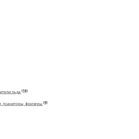
(16)
чители льда
(9)
и, граниторы, фризеры