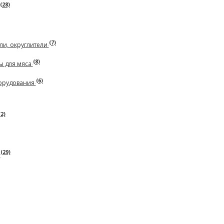
(28)
(7)
ли, округлители
(8)
ы для мяса
(6)
борудования
(2)
(29)
ь