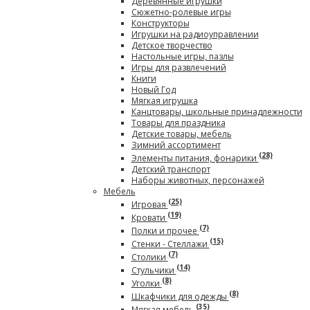
Деревянные игрушки
Сюжетно-ролевые игры
Конструкторы
Игрушки на радиоуправлении
Детское творчество
Настольные игры, пазлы
Игры для развлечений
Книги
Новый Год
Мягкая игрушка
Канцтовары, школьные принадлежности
Товары для праздника
Детские товары, мебель
Зимний ассортимент
(28)
Элементы питания, фонарики
Детский транспорт
Наборы животных, персонажей
Мебель
(25)
Игровая
(19)
Кровати
(7)
Полки и прочее
(15)
Стенки - Стеллажи
(7)
Столики
(14)
Стульчики
(8)
Уголки
(8)
Шкафчики для одежды
(35)
Мягкая мебель