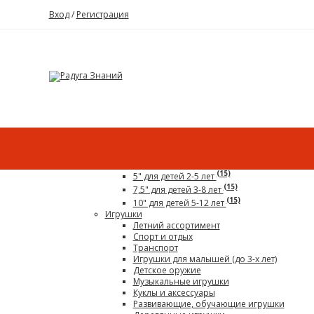
Вход
/
Регистрация
Каталог
Все для детского сада
Гигантский конструктор
(15)
5" для детей 2-5 лет
(15)
7,5" для детей 3-8 лет
(15)
10" для детей 5-12 лет
Игрушки
Летний ассортимент
Спорт и отдых
Транспорт
Игрушки для малышей (до 3-х лет)
Детское оружие
Музыкальные игрушки
Куклы и аксессуары
Развивающие, обучающие игрушки