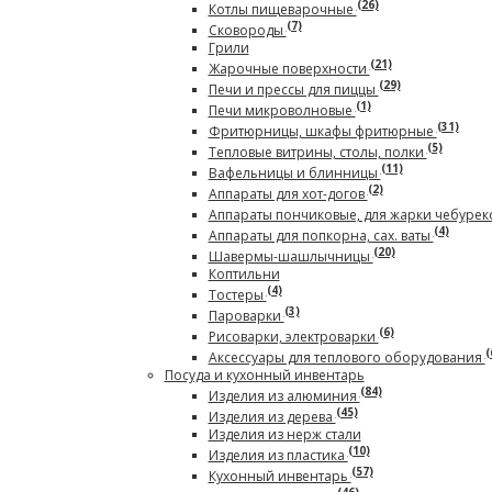
(26)
Котлы пищеварочные
(7)
Сковороды
Грили
(21)
Жарочные поверхности
(29)
Печи и прессы для пиццы
(1)
Печи микроволновые
(31)
Фритюрницы, шкафы фритюрные
(5)
Тепловые витрины, столы, полки
(11)
Вафельницы и блинницы
(2)
Аппараты для хот-догов
Аппараты пончиковые, для жарки чебурек
(4)
Аппараты для попкорна, сах. ваты
(20)
Шавермы-шашлычницы
Коптильни
(4)
Тостеры
(3)
Пароварки
(6)
Рисоварки, электроварки
(
Аксессуары для теплового оборудования
Посуда и кухонный инвентарь
(84)
Изделия из алюминия
(45)
Изделия из дерева
Изделия из нерж стали
(10)
Изделия из пластика
(57)
Кухонный инвентарь