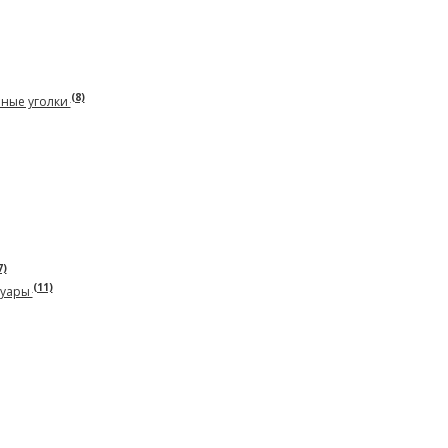
(8)
рные уголки
7)
(11)
суары