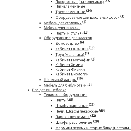
(12)
Поворотные (на колесиках)
Пятиэлементные
(24)
Трехэлементные
(4)
Оборудование для школьных досок
(4)
Мебель для столовых
Мебель ученическая
(38)
Парты и стулья
Оборудование для классов
(6)
Домоводство
(14)
Кабинет ОБЖ/НВП
(3)
Труд (мальчики)
(4)
Кабинет Географии
Кабинет Химии
Кабинет Физики
Кабинет Биологии
(10)
Школьный лагерь
(6)
Мебель для библиотеки
Все для пищеблока
Тепловое оборудование
(78)
Плиты
(22)
Шкафы жарочные
(44)
Печи, Шкафы пекарские
(22)
Пароконвектоматы
(20)
Шкафы расстоечные
Мармиты первых и вторых блюд (настольн