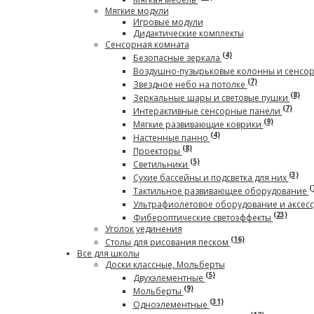
Мягкие модули
Игровые модули
Дидактические комплекты
Сенсорная комната
(4)
Безопасные зеркала
Воздушно-пузырьковые колонны и сенсо
(7)
Звездное небо на потолке
(8)
Зеркальные шары и световые пушки
(7)
Интерактивные сенсорные панели
(9)
Мягкие развивающие коврики
(4)
Настенные панно
(8)
Проекторы
(5)
Светильники
(3)
Сухие бассейны и подсветка для них
(
Тактильное развивающее оборудование
Ультрафиолетовое оборудование и аксес
(23)
Фибероптические светоэффекты
Уголок уединения
(16)
Столы для рисования песком
Все для школы
Доски классные, Мольберты
(5)
Двухэлементные
(9)
Мольберты
(31)
Одноэлементные