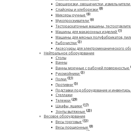
Овощерезки, овощечистки, измельчители
(8)
Слайсеры и хлеборезки
(6)
Миксеры ручные
(6)
Мукопросеиватели
Тестораскаточные машины, тестоотделите
(1)
Машины для макаронных изделий
Машины для мясных полуфабрикатов, пил
(3)
Рыбочистки
Аксессуары для электромеханического о
Нейтральное оборудование
Столы
Ванны
Ванны моечные с рабочей поверхностью
(3)
Рукомойники
(51)
Полки
(5)
Противни
Подставки под оборудование и инвентар
Стеллажи
(29)
Тележки
(17)
Шкафы, ящики
(23)
Зонты вытяжные
Весовое оборудование
(13)
Весы торговые
(8)
Весы порционные