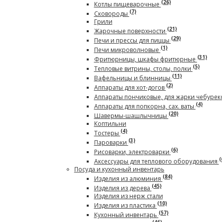
(26)
Котлы пищеварочные
(7)
Сковороды
Грили
(21)
Жарочные поверхности
(29)
Печи и прессы для пиццы
(1)
Печи микроволновые
(31)
Фритюрницы, шкафы фритюрные
(5)
Тепловые витрины, столы, полки
(11)
Вафельницы и блинницы
(2)
Аппараты для хот-догов
Аппараты пончиковые, для жарки чебурек
(4)
Аппараты для попкорна, сах. ваты
(20)
Шавермы-шашлычницы
Коптильни
(4)
Тостеры
(3)
Пароварки
(6)
Рисоварки, электроварки
(
Аксессуары для теплового оборудования
Посуда и кухонный инвентарь
(84)
Изделия из алюминия
(45)
Изделия из дерева
Изделия из нерж стали
(10)
Изделия из пластика
(57)
Кухонный инвентарь