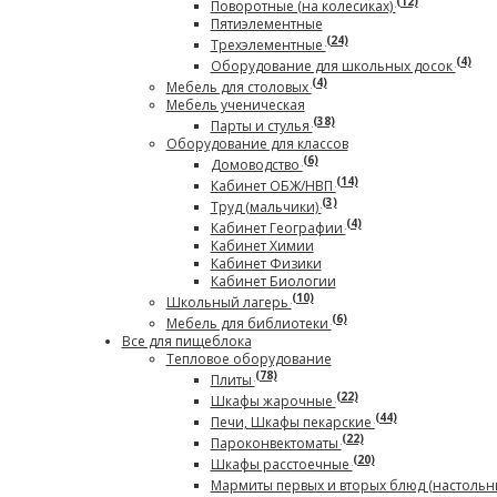
(12)
Поворотные (на колесиках)
Пятиэлементные
(24)
Трехэлементные
(4)
Оборудование для школьных досок
(4)
Мебель для столовых
Мебель ученическая
(38)
Парты и стулья
Оборудование для классов
(6)
Домоводство
(14)
Кабинет ОБЖ/НВП
(3)
Труд (мальчики)
(4)
Кабинет Географии
Кабинет Химии
Кабинет Физики
Кабинет Биологии
(10)
Школьный лагерь
(6)
Мебель для библиотеки
Все для пищеблока
Тепловое оборудование
(78)
Плиты
(22)
Шкафы жарочные
(44)
Печи, Шкафы пекарские
(22)
Пароконвектоматы
(20)
Шкафы расстоечные
Мармиты первых и вторых блюд (настольн