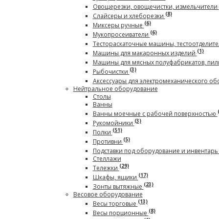
Овощерезки, овощечистки, измельчители
(8)
Слайсеры и хлеборезки
(6)
Миксеры ручные
(6)
Мукопросеиватели
Тестораскаточные машины, тестоотделите
(1)
Машины для макаронных изделий
Машины для мясных полуфабрикатов, пил
(3)
Рыбочистки
Аксессуары для электромеханического о
Нейтральное оборудование
Столы
Ванны
Ванны моечные с рабочей поверхностью
(3)
Рукомойники
(51)
Полки
(5)
Противни
Подставки под оборудование и инвентар
Стеллажи
(29)
Тележки
(17)
Шкафы, ящики
(23)
Зонты вытяжные
Весовое оборудование
(13)
Весы торговые
(8)
Весы порционные