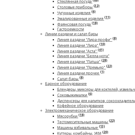
(46)
Стеклянная посуда
(32)
Столовые приборы
(6)
Чугунные изделия
(11)
Эмалированные изделия
(18)
Фаянсовая посуда
Гастроемкости
Линии раздачи и салат-бары
(8)
Линия раздачи "Лира-профи"
(10)
Линия раздачи "Лира"
(41)
Линия раздачи "Аста"
Линия раздачи "Белла-нота"
(28)
Линия раздачи "Патша"
(22)
Линия раздачи "Премьер"
(1)
Линия раздачи прочее
(8)
Салат-бары
Барное оборудование
Блендеры, миксеры для коктелей, измель
(6)
Соковыжималки
Диспенсеры для напитков, сокоохладител
Кофейное оборудование
Электромеханическое оборудование
(18)
Мясорубки
(22)
Тестомесительные машины
(13)
Машины взбивальные
(20)
Куттеры, комбайны, УКМ