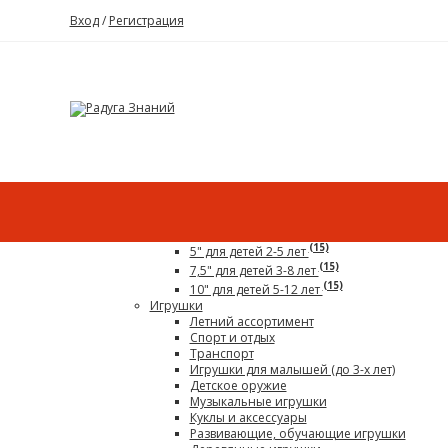
Вход
/
Регистрация
Каталог
Все для детского сада
Гигантский конструктор
(15)
5" для детей 2-5 лет
(15)
7,5" для детей 3-8 лет
(15)
10" для детей 5-12 лет
Игрушки
Летний ассортимент
Спорт и отдых
Транспорт
Игрушки для малышей (до 3-х лет)
Детское оружие
Музыкальные игрушки
Куклы и аксессуары
Развивающие, обучающие игрушки