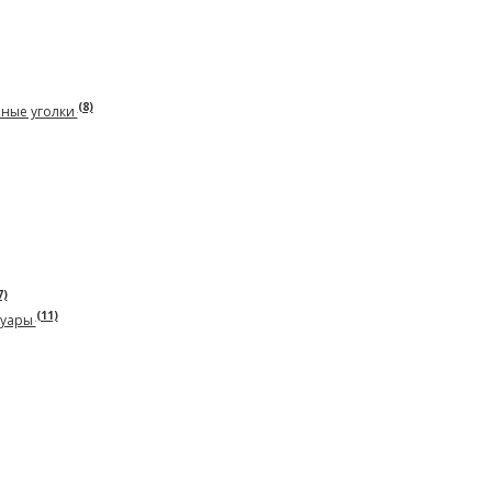
(8)
рные уголки
7)
(11)
суары