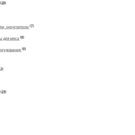
(28)
(7)
ли, округлители
(8)
ы для мяса
(6)
борудования
(2)
(29)
ь