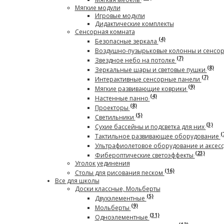
Мягкие модули
Игровые модули
Дидактические комплекты
Сенсорная комната
(4)
Безопасные зеркала
Воздушно-пузырьковые колонны и сенсо
(7)
Звездное небо на потолке
(8)
Зеркальные шары и световые пушки
(7)
Интерактивные сенсорные панели
(9)
Мягкие развивающие коврики
(4)
Настенные панно
(8)
Проекторы
(5)
Светильники
(3)
Сухие бассейны и подсветка для них
(
Тактильное развивающее оборудование
Ультрафиолетовое оборудование и аксес
(23)
Фибероптические светоэффекты
Уголок уединения
(16)
Столы для рисования песком
Все для школы
Доски классные, Мольберты
(5)
Двухэлементные
(9)
Мольберты
(31)
Одноэлементные