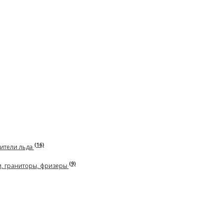
(16)
чители льда
(9)
и, граниторы, фризеры