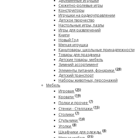
Деревянные игрушки
Сюжетно-ролевые игры
Конструкторы
Игрушки на радиоуправлении
Детское творчество
Настольные игры, пазлы
Игры для развлечений
Книги
Новый Год
Мягкая игрушка
Канцтовары, школьные принадлежности
Товары для праздника
Детские товары, мебель
Зимний ассортимент
(28)
Элементы питания, фонарики
Детский транспорт
Наборы животных, персонажей
Мебель
(25)
Игровая
(19)
Кровати
(7)
Полки и прочее
(15)
Стенки - Стеллажи
(7)
Столики
(14)
Стульчики
(8)
Уголки
(8)
Шкафчики для одежды
(35)
Мягкая мебель