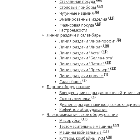
(46)
Стеклянная посуда
(32)
Столовые приборы
(6)
Чугунные изделия
(11)
Эмалированные изделия
(18)
Фаянсовая посуда
Гастроемкости
Линии раздачи и салат-бары
(8)
Линия раздачи "Лира-профи"
(10)
Линия раздачи "Лира"
(41)
Линия раздачи "Аста"
Линия раздачи "Белла-нота"
(28)
Линия раздачи "Патша"
(22)
Линия раздачи "Премьер"
(1)
Линия раздачи прочее
(8)
Салат-бары
Барное оборудование
Блендеры, миксеры для коктелей, измель
(6)
Соковыжималки
Диспенсеры для напитков, сокоохладител
Кофейное оборудование
Электромеханическое оборудование
(18)
Мясорубки
(22)
Тестомесительные машины
(13)
Машины взбивальные
(20)
Куттеры, комбайны, УКМ