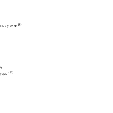
(8)
рные уголки
7)
(11)
суары