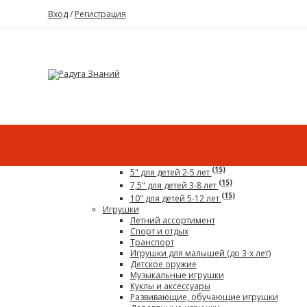
Вход
/
Регистрация
Каталог
Все для детского сада
Гигантский конструктор
(15)
5" для детей 2-5 лет
(15)
7,5" для детей 3-8 лет
(15)
10" для детей 5-12 лет
Игрушки
Летний ассортимент
Спорт и отдых
Транспорт
Игрушки для малышей (до 3-х лет)
Детское оружие
Музыкальные игрушки
Куклы и аксессуары
Развивающие, обучающие игрушки