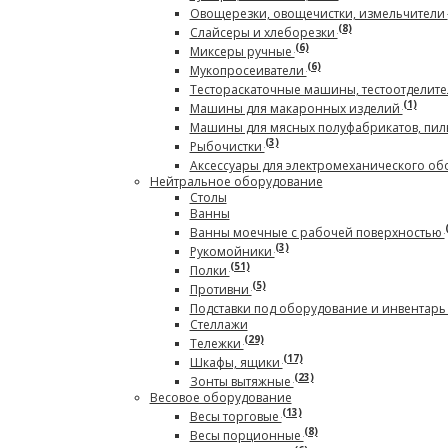
Овощерезки, овощечистки, измельчители
(8)
Слайсеры и хлеборезки
(6)
Миксеры ручные
(6)
Мукопросеиватели
Тестораскаточные машины, тестоотделите
(1)
Машины для макаронных изделий
Машины для мясных полуфабрикатов, пил
(3)
Рыбочистки
Аксессуары для электромеханического о
Нейтральное оборудование
Столы
Ванны
Ванны моечные с рабочей поверхностью
(3)
Рукомойники
(51)
Полки
(5)
Противни
Подставки под оборудование и инвентар
Стеллажи
(29)
Тележки
(17)
Шкафы, ящики
(23)
Зонты вытяжные
Весовое оборудование
(13)
Весы торговые
(8)
Весы порционные