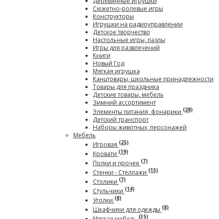
Деревянные игрушки
Сюжетно-ролевые игры
Конструкторы
Игрушки на радиоуправлении
Детское творчество
Настольные игры, пазлы
Игры для развлечений
Книги
Новый Год
Мягкая игрушка
Канцтовары, школьные принадлежности
Товары для праздника
Детские товары, мебель
Зимний ассортимент
(28)
Элементы питания, фонарики
Детский транспорт
Наборы животных, персонажей
Мебель
(25)
Игровая
(19)
Кровати
(7)
Полки и прочее
(15)
Стенки - Стеллажи
(7)
Столики
(14)
Стульчики
(8)
Уголки
(8)
Шкафчики для одежды
(35)
Мягкая мебель