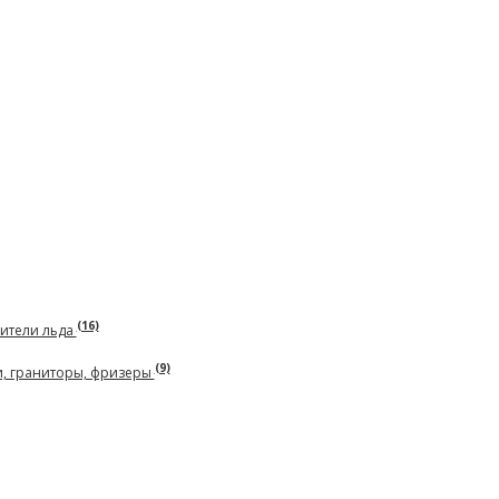
(16)
чители льда
(9)
и, граниторы, фризеры