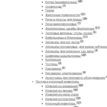
(26)
Котлы пищеварочные
(7)
Сковороды
Грили
(21)
Жарочные поверхности
(29)
Печи и прессы для пиццы
(1)
Печи микроволновые
(31)
Фритюрницы, шкафы фритюрные
(5)
Тепловые витрины, столы, полки
(11)
Вафельницы и блинницы
(2)
Аппараты для хот-догов
Аппараты пончиковые, для жарки чебурек
(4)
Аппараты для попкорна, сах. ваты
(20)
Шавермы-шашлычницы
Коптильни
(4)
Тостеры
(3)
Пароварки
(6)
Рисоварки, электроварки
(
Аксессуары для теплового оборудования
Посуда и кухонный инвентарь
(84)
Изделия из алюминия
(45)
Изделия из дерева
Изделия из нерж стали
(10)
Изделия из пластика
(57)
Кухонный инвентарь