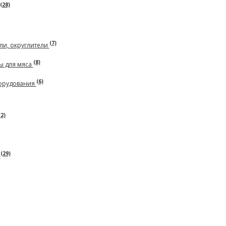
(28)
(7)
ли, округлители
(8)
ы для мяса
(6)
борудования
(2)
(29)
ь