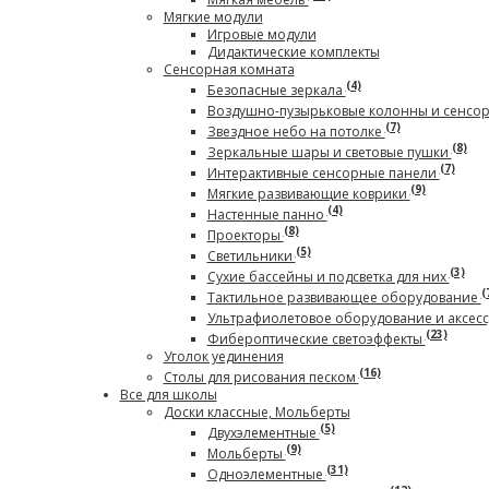
Мягкие модули
Игровые модули
Дидактические комплекты
Сенсорная комната
(4)
Безопасные зеркала
Воздушно-пузырьковые колонны и сенсо
(7)
Звездное небо на потолке
(8)
Зеркальные шары и световые пушки
(7)
Интерактивные сенсорные панели
(9)
Мягкие развивающие коврики
(4)
Настенные панно
(8)
Проекторы
(5)
Светильники
(3)
Сухие бассейны и подсветка для них
(
Тактильное развивающее оборудование
Ультрафиолетовое оборудование и аксес
(23)
Фибероптические светоэффекты
Уголок уединения
(16)
Столы для рисования песком
Все для школы
Доски классные, Мольберты
(5)
Двухэлементные
(9)
Мольберты
(31)
Одноэлементные