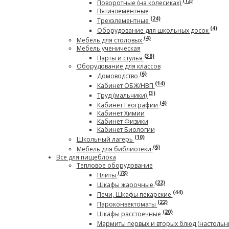
(12)
Поворотные (на колесиках)
Пятиэлементные
(24)
Трехэлементные
(4)
Оборудование для школьных досок
(4)
Мебель для столовых
Мебель ученическая
(38)
Парты и стулья
Оборудование для классов
(6)
Домоводство
(14)
Кабинет ОБЖ/НВП
(3)
Труд (мальчики)
(4)
Кабинет Географии
Кабинет Химии
Кабинет Физики
Кабинет Биологии
(10)
Школьный лагерь
(6)
Мебель для библиотеки
Все для пищеблока
Тепловое оборудование
(78)
Плиты
(22)
Шкафы жарочные
(44)
Печи, Шкафы пекарские
(22)
Пароконвектоматы
(20)
Шкафы расстоечные
Мармиты первых и вторых блюд (настольн