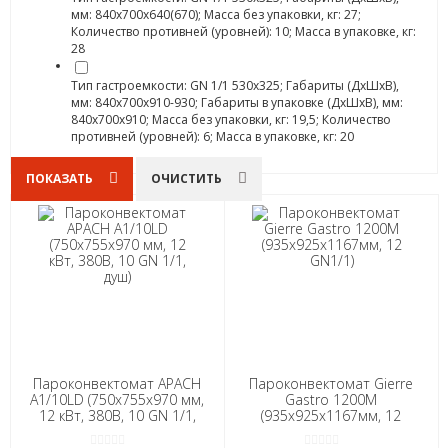
мм: 840х700х640(670); Масса без упаковки, кг: 27;
Количество противней (уровней): 10; Масса в упаковке, кг:
28
Тип гастроемкости: GN 1/1 530x325; Габариты (ДхШхВ),
мм: 840х700х910-930; Габариты в упаковке (ДхШхВ), мм:
840х700х910; Масса без упаковки, кг: 19,5; Количество
противней (уровней): 6; Масса в упаковке, кг: 20
ПОКАЗАТЬ
ОЧИСТИТЬ
Пароконвектомат APACH
Пароконвектомат Gierre
A1/10LD (750х755х970 мм,
Gastro 1200М
12 кВт, 380В, 10 GN 1/1,
(935х925х1167мм, 12
душ)
GN1/1)