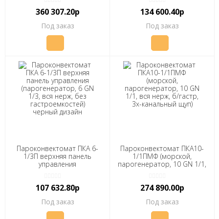
и 360 доп, с
чер.дизайн
360 307.20р
134 600.40р
автоматической мойкой,
10 уровней GN 1/1, вся
Под заказ
Под заказ
нерж, без гастроемкостей,
прошивка через USB)
Пароконвектомат ПКА 6-
Пароконвектомат ПКА10-
1/3П верхняя панель
1/1ПМФ (морской,
управления
парогенератор, 10 GN 1/1,
(парогенератор, 6 GN 1/3,
вся нерж, б/гастр, 3х-
вся нерж, без
канальный щуп)
107 632.80р
274 890.00р
гастроемкостей) черный
дизайн
Под заказ
Под заказ