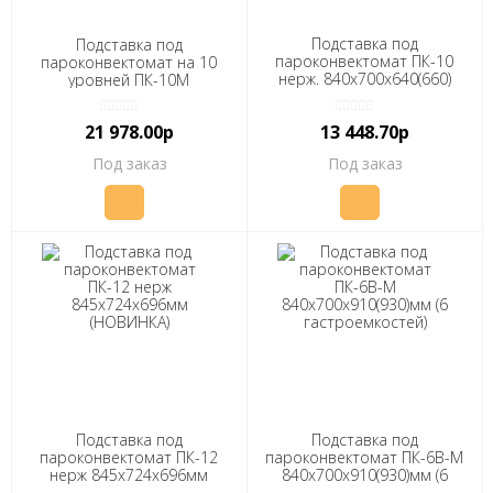
Подставка под
Подставка под
пароконвектомат ПК-10
пароконвектомат на 10
нерж. 840х700х640(660)
уровней ПК-10М
мм., (10 гастроемкостей)
21 978.00р
13 448.70р
Под заказ
Под заказ
Подставка под
Подставка под
пароконвектомат ПК-12
пароконвектомат ПК-6В-М
нерж 845х724х696мм
840х700х910(930)мм (6
(НОВИНКА)
гастроемкостей)