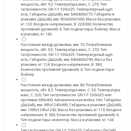
мощность, кВт: 9,5; Температура макс, С: 270; Тип
гастроемкости: GN 1/1 530x325; Температурный щуп:
есть; Габариты (ДхШхВ), мм: 840х800х775; Габариты в
упаковке (ДхШхВ), мм: 950х920х1000; Масса без упаковки,
кг: 120; Входное напряжение, В: 220/380; Количество
противней (уровней): 6; Тип подачи пара: бойлер; Масса
в упаковке, кг: 160
Расстояние между уровнями, мм: 70; Потребляемая
мощность, кВт: 9,5; Температура макс, С: 270; Тип
гастроемкости: GN 1/1 530x325; Температурный щуп:
есть; Габариты (ДхШхВ), мм: 840х800х790; Масса без
упаковки, кг: 124; Входное напряжение, В: 380;
Количество противней (уровней): 6; Тип подачи пара:
бойлер
Расстояние между уровнями, мм: 80; Потребляемая
мощность, кВт: 8,3; Температура мин, С: 50; Температура
макс, С: 320; Тип гастроемкости: GN 1/1 530x325 или
противни 600х400; Автоматическая мойка: Нет; Габариты
(ДхШхВ), мм: 995х1245х995; Габариты в упаковке (ДхШхВ),
мм: 1095х1345х1240; Масса без упаковки, кг: 119; Входное
напряжение, В: 380; Количество противней (уровней): 6;
Тип подачи пара: инжектор; Масса в упаковке, кг: 144
Тип гастроемкости: GN 1/1 530x325; Габариты (ДхШхВ),