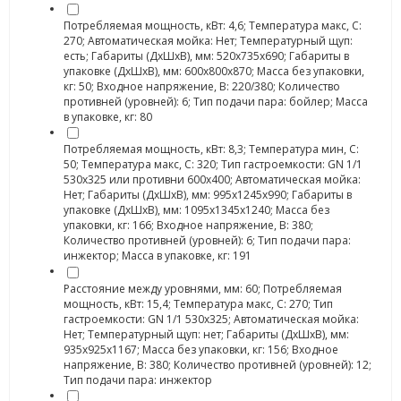
Потребляемая мощность, кВт: 4,6; Температура макс, С:
270; Автоматическая мойка: Нет; Температурный щуп:
есть; Габариты (ДхШхВ), мм: 520х735х690; Габариты в
упаковке (ДхШхВ), мм: 600х800х870; Масса без упаковки,
кг: 50; Входное напряжение, В: 220/380; Количество
противней (уровней): 6; Тип подачи пара: бойлер; Масса
в упаковке, кг: 80
Потребляемая мощность, кВт: 8,3; Температура мин, С:
50; Температура макс, С: 320; Тип гастроемкости: GN 1/1
530x325 или противни 600х400; Автоматическая мойка:
Нет; Габариты (ДхШхВ), мм: 995х1245х990; Габариты в
упаковке (ДхШхВ), мм: 1095х1345х1240; Масса без
упаковки, кг: 166; Входное напряжение, В: 380;
Количество противней (уровней): 6; Тип подачи пара:
инжектор; Масса в упаковке, кг: 191
Расстояние между уровнями, мм: 60; Потребляемая
мощность, кВт: 15,4; Температура макс, С: 270; Тип
гастроемкости: GN 1/1 530x325; Автоматическая мойка:
Нет; Температурный щуп: нет; Габариты (ДхШхВ), мм:
935х925х1167; Масса без упаковки, кг: 156; Входное
напряжение, В: 380; Количество противней (уровней): 12;
Тип подачи пара: инжектор